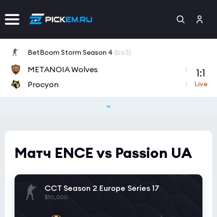
BetBoom Storm Season 4
(bo3)
METANOIA Wolves
1:1
1
Procyon
1
Матч ENCE vs Passion UA
CCT Season 2 Europe Series 17
$50,000