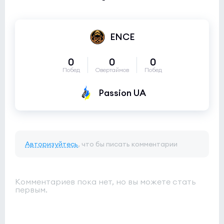
ENCE
0
0
0
Побед
Овертаймов
Побед
Passion UA
Авторизуйтесь
, что бы писать комментарии
Комментариев пока нет, но вы можете стать
первым.