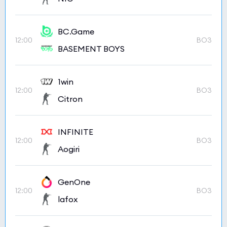
BC.Game
12:00
BO3
BASEMENT BOYS
1win
12:00
BO3
Citron
INFINITE
12:00
BO3
Aogiri
GenOne
12:00
BO3
lafox