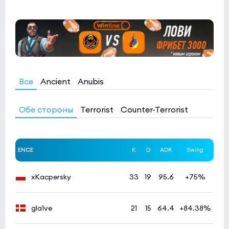
Все
Ancient
Anubis
Обе стороны
Terrorist
Counter-Terrorist
ENCE
K
D
ADR
Swing
xKacpersky
33
19
95.6
+75%
gla1ve
21
15
64.4
+84.38%