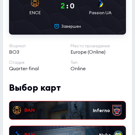
2
:
0
ENCE
Passion UA
Завершен
Формат
Место проведения
BO3
Europe (Online)
Стадия
Тип
Quarter-final
Online
Выбор карт