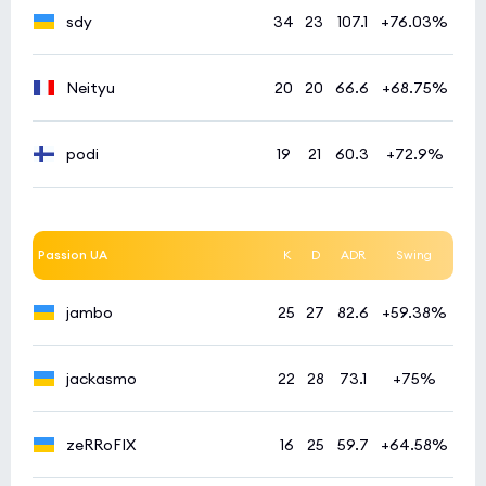
sdy
34
23
107.1
+76.03%
Neityu
20
20
66.6
+68.75%
podi
19
21
60.3
+72.9%
Passion UA
K
D
ADR
Swing
jambo
25
27
82.6
+59.38%
jackasmo
22
28
73.1
+75%
zeRRoFIX
16
25
59.7
+64.58%