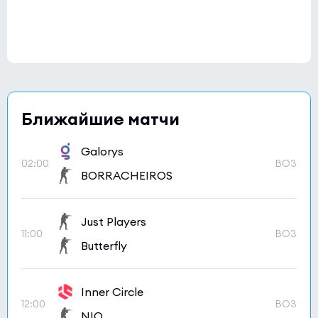
Ближайшие матчи
Galorys
02:00
BO3
BORRACHEIROS
Just Players
11:00
BO3
Butterfly
Inner Circle
12:00
BO3
NIO