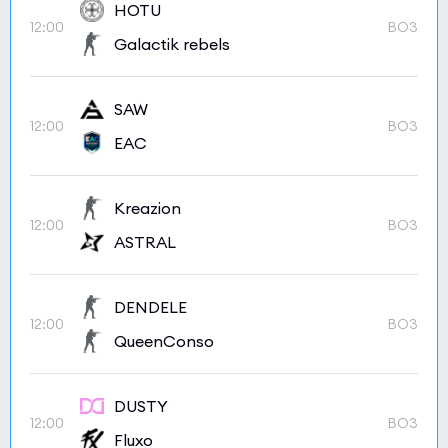
HOTU
12:00
BO3
Galactik rebels
SAW
12:00
BO3
EAC
Kreazion
12:00
BO3
ASTRAL
DENDELE
12:00
BO3
QueenConso
DUSTY
12:00
BO3
Fluxo