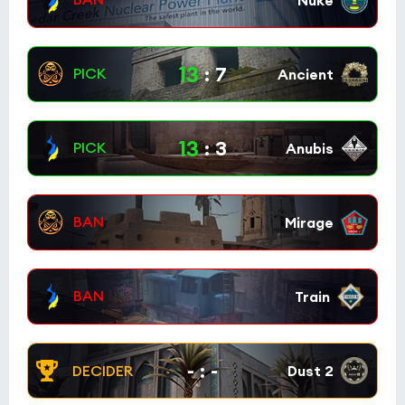
13
:
7
13
:
3
-
:
-