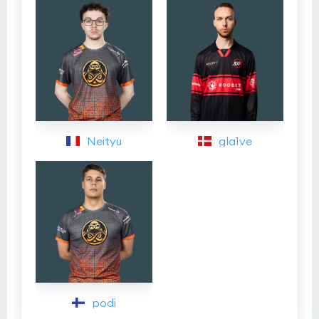
Neityu
gla1ve
podi