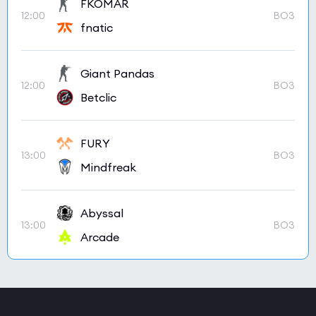
FKOMAR
12:00
BO3
fnatic
Giant Pandas
12:00
BO3
Betclic
FURY
13:00
BO3
Mindfreak
Abyssal
13:00
BO3
Arcade