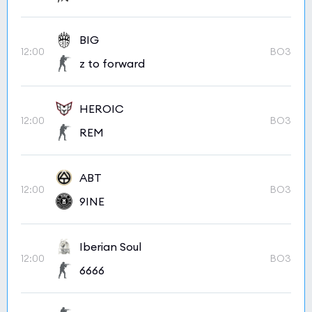
BIG
12:00
BO3
z to forward
HEROIC
12:00
BO3
REM
ABT
12:00
BO3
9INE
Iberian Soul
12:00
BO3
6666