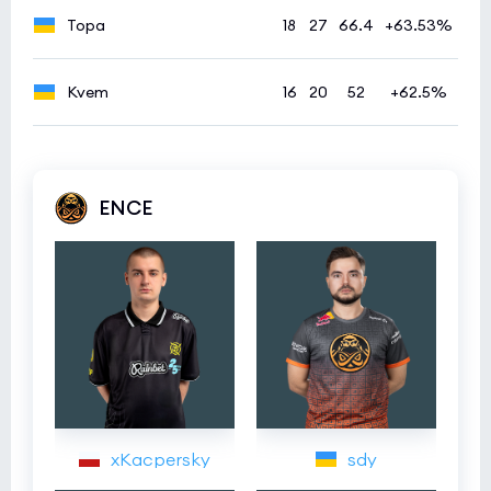
Topa
18
27
66.4
+63.53%
Kvem
16
20
52
+62.5%
ENCE
xKacpersky
sdy