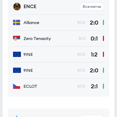
ENCE
Все матчи
2:0
Alliance
BO3
0:1
Zero Tenacity
BO1
1:2
9INE
BO3
2:0
9INE
BO3
2:1
ECLOT
BO3