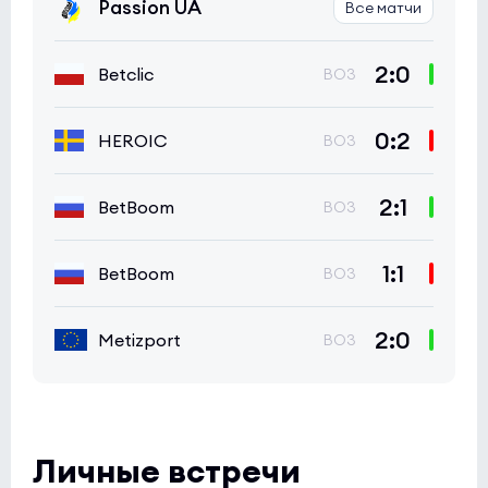
Passion UA
Все матчи
2:0
Betclic
BO3
0:2
HEROIC
BO3
2:1
BetBoom
BO3
1:1
BetBoom
BO3
2:0
Metizport
BO3
Личные встречи