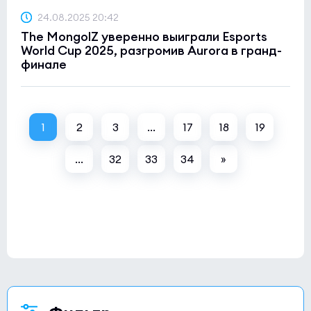
24.08.2025 20:42
The MongolZ уверенно выиграли Esports
World Cup 2025, разгромив Aurora в гранд-
финале
1
2
3
...
17
18
19
...
32
33
34
»