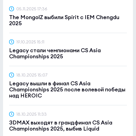
Nexus
05.11.2025 17:36
12:7
0
The MongolZ выбили Spirit с IEM Chengdu
BRUTE
0
2025
BetBoom Storm Season 4
(bo3)
19.10.2025 15:11
Procyon
0:0
0
Legacy стали чемпионами CS Asia
ODDIK Academy
0
Championships 2025
18.10.2025 15:07
Legacy вышли в финал CS Asia
Championships 2025 после волевой победы
над HEROIC
18.10.2025 11:33
3DMAX выходят в грандфинал CS Asia
Championships 2025, выбив Liquid