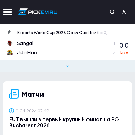
Esports World Cup 2026 Open Qualifier
(bo3)
Sangal
0:0
1
JiJieHao
2
CCT 2026 Europe Series 6
(bo3)
Black Phoenix
0:0
1
CYBERSHOKE
0
Матчи
Tipsport Open Cup 1
(bo3)
NAVI Junior
10:10
0
11.04.2026 07:49
FUT вышли в первый крупный финал на PGL
LPH
0
Bucharest 2026
Tipsport Open Cup 1
(bo3)