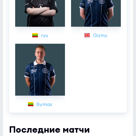
ryu
Gizmy
Bymas
Последние матчи