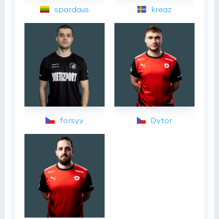
spardaus
kreaz
forsyy
Dytor