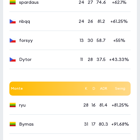
spardaus
24
27
74.6
+62.1%
nbqq
24
26
81.2
+61.25%
forsyy
13
30
58.7
+55%
Dytor
11
28
37.5
+43.33%
Monte
K
D
ADR
Swing
ryu
28
16
81.4
+81.25%
Bymas
31
17
80.3
+91.68%