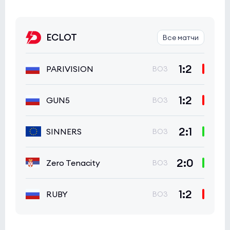
ECLOT
Все матчи
1:2
PARIVISION
BO3
1:2
GUN5
BO3
2:1
SINNERS
BO3
2:0
Zero Tenacity
BO3
1:2
RUBY
BO3