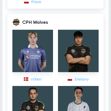
Prism
CPH Wolves
n1Xen
b1elany