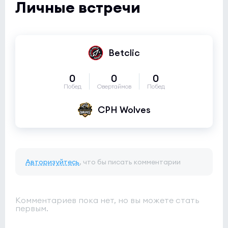
Личные встречи
Betclic
0
0
0
Побед
Овертаймов
Побед
CPH Wolves
Авторизуйтесь
, что бы писать комментарии
Комментариев пока нет, но вы можете стать
первым.