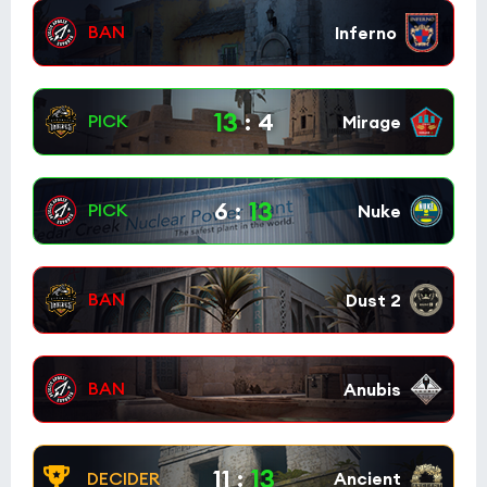
GenOne
3:1
0
lafox
0
Esports World Cup 2026 Open Qualifier
(bo3)
13
:
4
INFINITE
3:1
0
Aogiri
0
13
6
:
Esports World Cup 2026 Open Qualifier
(bo3)
1win
1:3
0
Citron
0
Esports World Cup 2026 Open Qualifier
(bo3)
BC.Game
3:2
0
BASEMENT BOYS
0
Esports World Cup 2026 Open Qualifier
(bo3)
13
11
: