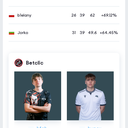
b1elany
26
39
62
+69.12%
Jorko
31
39
49.6
+64.45%
Betclic