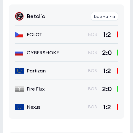
Betclic
Все матчи
1:2
ECLOT
BO3
2:0
CYBERSHOKE
BO3
1:2
Partizan
BO3
2:0
Fire Flux
BO3
1:2
Nexus
BO3