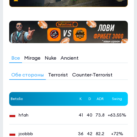
Giant Pandas
3:10
0
Betclic
0
Esports World Cup 2026 Open Qualifier
(bo3)
HEROIC
6:2
0
REM
0
Все
Mirage
Nuke
Ancient
DFRAG Open Series 6
(bo3)
Abyssal
Обе стороны
Terrorist
Counter-Terrorist
4:1
0
Arcade
0
DFRAG Open Series 6
(bo3)
Betclic
K
D
ADR
Swing
FURY
2:3
0
hfah
41
40
73.8
+63.55%
Mindfreak
0
Esports World Cup 2026 Open Qualifier
(bo3)
jcobbb
36
42
82.2
+72%