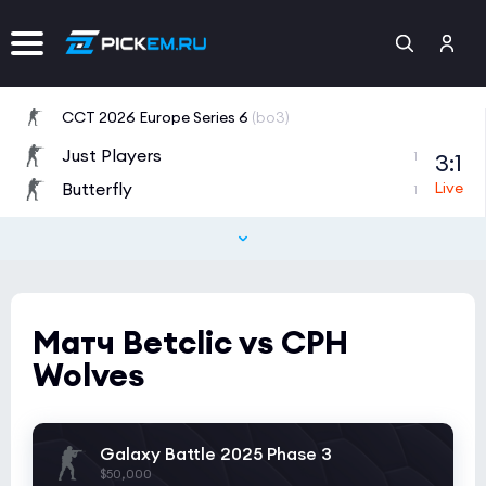
CCT 2026 Europe Series 6
(bo3)
Just Players
3:1
1
Butterfly
1
Esports World Cup 2026 Open Qualifier
(bo3)
BIG
7:1
0
z to forward
0
Матч Betclic vs CPH
Esports World Cup 2026 Open Qualifier
(bo3)
Wolves
DUSTY
0:8
0
Fluxo
0
Galaxy Battle 2025 Phase 3
$50,000
Esports World Cup 2026 Open Qualifier
(bo3)