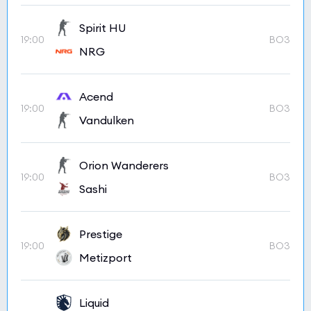
Spirit HU
19:00
BO3
NRG
Acend
19:00
BO3
Vandulken
Orion Wanderers
19:00
BO3
Sashi
Prestige
19:00
BO3
Metizport
Liquid