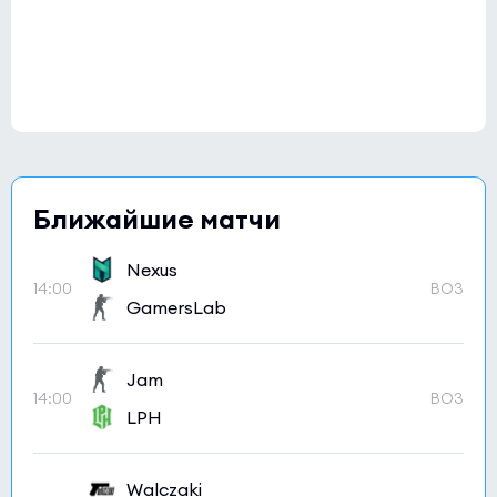
Ближайшие матчи
Nexus
14:00
BO3
GamersLab
Jam
14:00
BO3
LPH
Walczaki