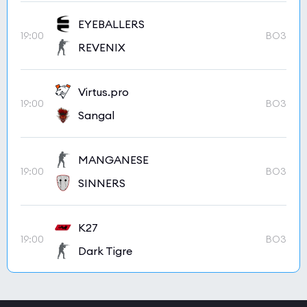
EYEBALLERS
19:00
BO3
REVENIX
Virtus.pro
19:00
BO3
Sangal
MANGANESE
19:00
BO3
SINNERS
K27
19:00
BO3
Dark Tigre