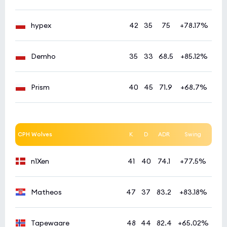
Inner Circle
0:0
0
NIO
1
hypex
42
35
75
+78.17%
Demho
35
33
68.5
+85.12%
Prism
40
45
71.9
+68.7%
CPH Wolves
K
D
ADR
Swing
n1Xen
41
40
74.1
+77.5%
Matheos
47
37
83.2
+83.18%
Tapewaare
48
44
82.4
+65.02%