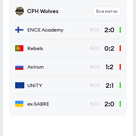
CPH Wolves
Все матчи
2:0
ENCE Academy
BO3
0:2
Rebels
BO3
1:2
Astrum
BO3
2:1
UNiTY
BO3
2:0
ex-SABRE
BO3