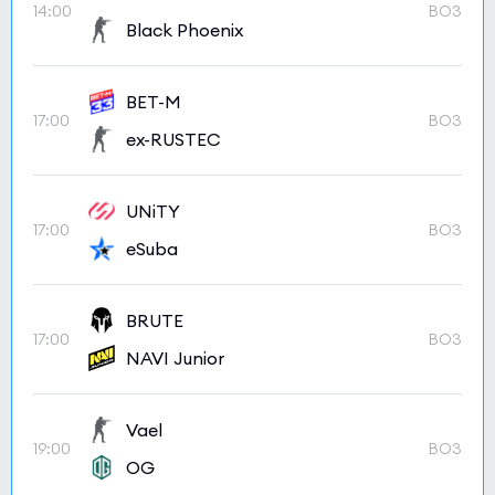
14:00
BO3
Black Phoenix
BET-M
17:00
BO3
ex-RUSTEC
UNiTY
17:00
BO3
eSuba
BRUTE
17:00
BO3
NAVI Junior
Vael
19:00
BO3
OG