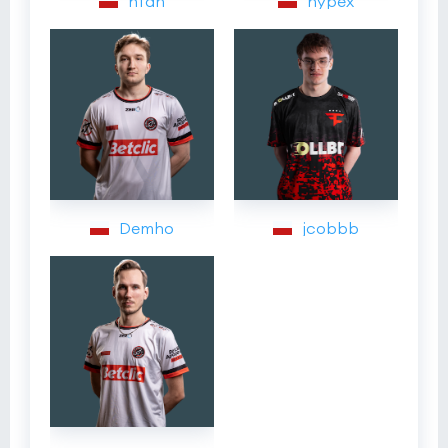
hfah
hypex
Demho
jcobbb