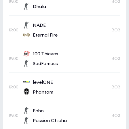
19:00
BO3
Dhala
NADE
19:00
BO3
Eternal Fire
100 Thieves
19:00
BO3
SadFamous
levelONE
19:00
BO3
Phantom
Echo
19:00
BO3
Passion Chicha