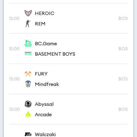
HEROIC
12:00
BO3
REM
BC.Game
12:00
BO3
BASEMENT BOYS
FURY
13:00
BO3
Mindfreak
Abyssal
13:00
BO3
Arcade
Walczaki