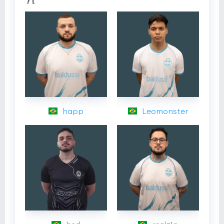
happ
Leomonster