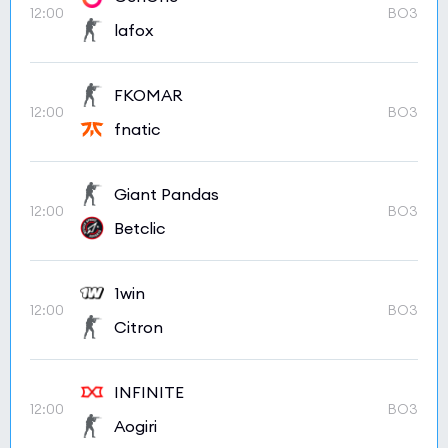
12:00
BO3
lafox
FKOMAR
12:00
BO3
fnatic
Giant Pandas
12:00
BO3
Betclic
1win
12:00
BO3
Citron
INFINITE
12:00
BO3
Aogiri