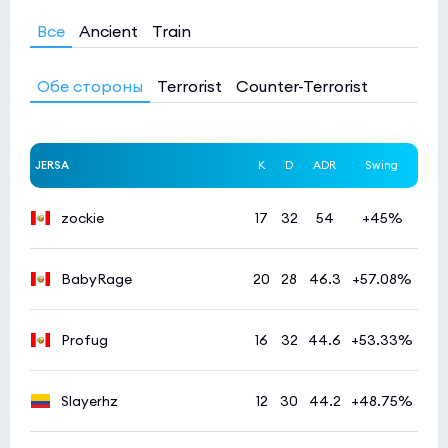
Все
Ancient
Train
Обе стороны
Terrorist
Counter-Terrorist
JERSA
K
D
ADR
Swing
zockie
17
32
54
+45%
BabyRage
20
28
46.3
+57.08%
Profug
16
32
44.6
+53.33%
Slayerhz
12
30
44.2
+48.75%