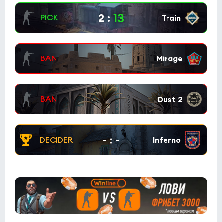
13
2
:
-
:
-