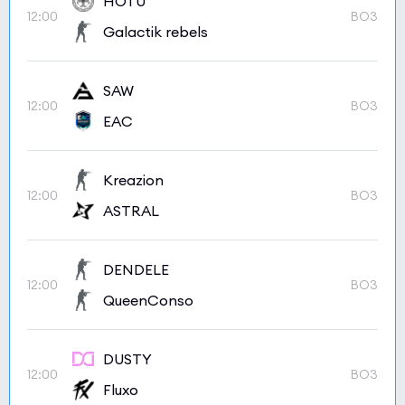
HOTU
12:00
BO3
Galactik rebels
SAW
12:00
BO3
EAC
Kreazion
12:00
BO3
ASTRAL
DENDELE
12:00
BO3
QueenConso
DUSTY
12:00
BO3
Fluxo