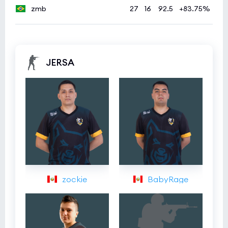
zmb
27
16
92.5
+83.75%
JERSA
zockie
BabyRage