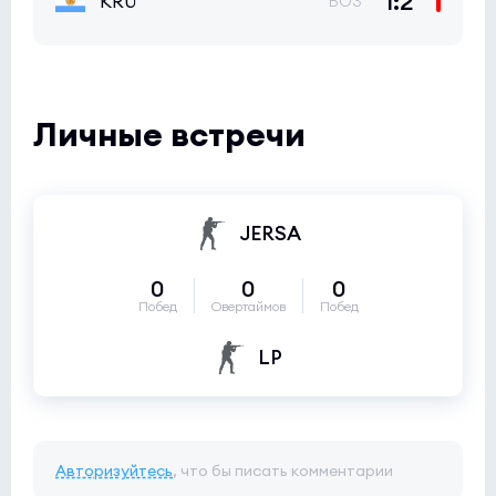
1:2
KRÜ
BO3
Личные встречи
JERSA
0
0
0
Побед
Овертаймов
Побед
LP
Авторизуйтесь
, что бы писать комментарии