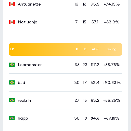
Antuanette
16
16
93.5
+74.15%
Notjuanjo
7
15
57.1
+33.3%
LP
K
D
ADR
Swing
Leomonster
38
23
117.2
+88.75%
bsd
30
17
63.4
+90.83%
realz1n
27
15
83.2
+86.25%
happ
30
18
84.8
+89.18%