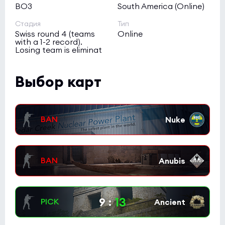
BO3
South America (Online)
Стадия
Тип
Swiss round 4 (teams
Online
with a 1-2 record).
Losing team is eliminat
Выбор карт
13
9
: