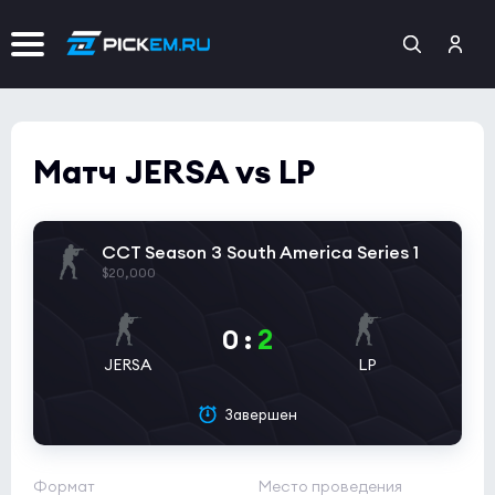
Матч JERSA vs LP
CCT Season 3 South America Series 1
$20,000
2
0
:
JERSA
LP
Завершен
Формат
Место проведения