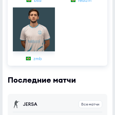
bsd
realz1n
zmb
Последние матчи
JERSA
Все матчи