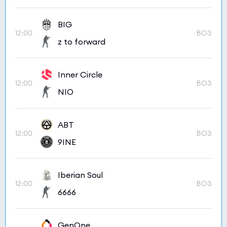
BIG
12:00
BO3
z to forward
Inner Circle
12:00
BO3
NIO
ABT
12:00
BO3
9INE
Iberian Soul
12:00
BO3
6666
GenOne