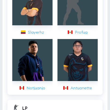
Slayerhz
Profug
Notjuanjo
Antuanette
LP