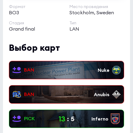
Формат
Место проведения
BO3
Stockholm, Sweden
Стадия
Тип
Grand final
LAN
Выбор карт
13
:
5