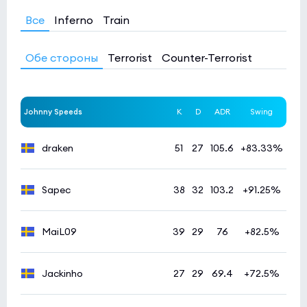
Все
Inferno
Train
Обе стороны
Terrorist
Counter-Terrorist
Johnny Speeds
K
D
ADR
Swing
draken
51
27
105.6
+83.33%
Sapec
38
32
103.2
+91.25%
MaiL09
39
29
76
+82.5%
Jackinho
27
29
69.4
+72.5%