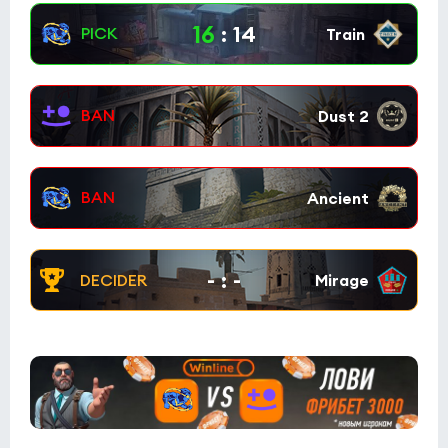
16
:
14
-
:
-