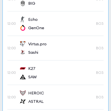
BIG
Echo
12:00
BO3
GenOne
Virtus.pro
12:00
BO3
Sashi
K27
12:00
BO3
SAW
HEROIC
12:00
BO3
ASTRAL