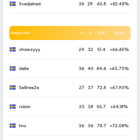
Svedjehed
26
29
62.8
+82.48%
Kappa Bar
K
D
ADR
Swing
chawzyyy
24
32
51.4
+66.65%
delle
36
40
84.6
+63.73%
SeBreeZe
27
37
72.8
+67.93%
robiin
23
38
55.7
+64.18%
hns
36
36
78.7
+72.08%