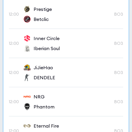
Prestige
12:00
BO3
Betclic
Inner Circle
12:00
BO3
Iberian Soul
JiJieHao
12:00
BO3
DENDELE
NRG
12:00
BO3
Phantom
Eternal Fire
12:00
BO3