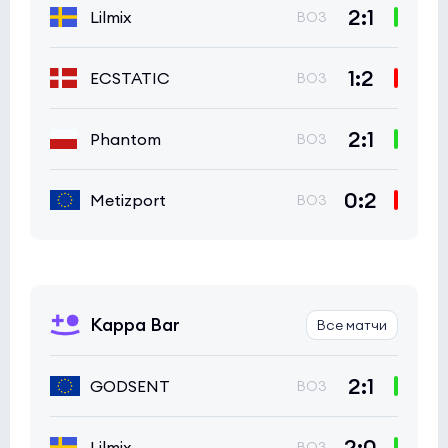
2:1
Lilmix
BO3
1:2
ECSTATIC
BO3
2:1
Phantom
BO3
0:2
Metizport
BO3
Kappa Bar
Все матчи
2:1
GODSENT
BO3
2:0
Lilmix
BO3