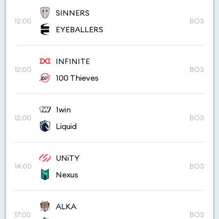
SINNERS
12:00
BO3
EYEBALLERS
INFINITE
12:00
BO3
100 Thieves
1win
12:00
BO3
Liquid
UNiTY
14:00
BO3
Nexus
ALKA
17:00
BO3