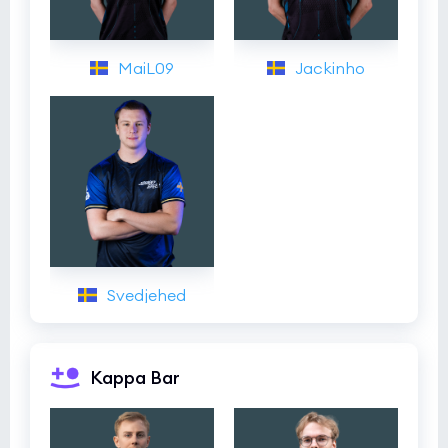
MaiL09
Jackinho
Svedjehed
Kappa Bar