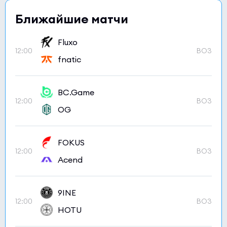
Ближайшие матчи
Fluxo
12:00
BO3
fnatic
BC.Game
12:00
BO3
OG
FOKUS
12:00
BO3
Acend
9INE
12:00
BO3
HOTU