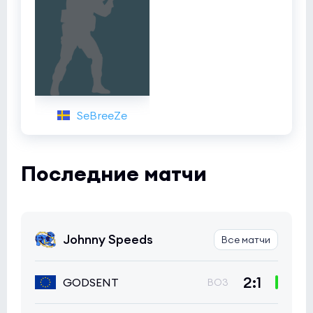
SeBreeZe
Последние матчи
Johnny Speeds
Все матчи
2:1
GODSENT
BO3