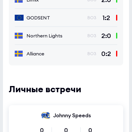
1:2
GODSENT
BO3
2:0
Northern Lights
BO3
0:2
Alliance
BO3
Личные встречи
Johnny Speeds
0
0
0