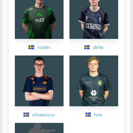
robiin
delle
chawzyyy
hns