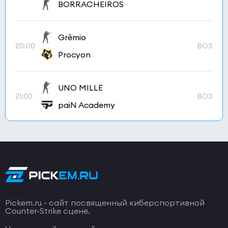
BORRACHEIROS
Grêmio
20:00
BO3
Procyon
UNO MILLE
21:00
BO3
paiN Academy
Pickem.ru - сайт посвященный киберспортивной
Counter-Strike сцене.