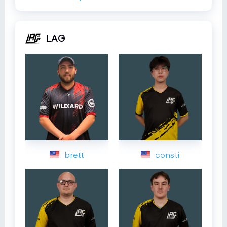
LAG
brett
consti