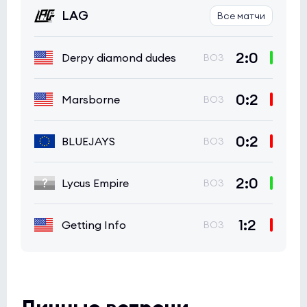
LAG
Все матчи
2:0
Derpy diamond dudes
BO3
0:2
Marsborne
BO3
0:2
BLUEJAYS
BO3
2:0
Lycus Empire
BO3
1:2
Getting Info
BO3
Личные встречи