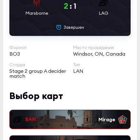
2
:
1
DENDELE
11:0
0
Marsborne
LAG
QueenConso
0
Завершен
Esports World Cup 2026 Open Qualifier
(bo3)
Kreazion
3:12
0
Формат
Место проведения
ASTRAL
BO3
Windsor, ON, Canada
0
Стадия
Тип
Esports World Cup 2026 Open Qualifier
(bo3)
Stage 2 group A decider
LAN
match
SAW
9:7
0
EAC
0
Выбор карт
Esports World Cup 2026 Open Qualifier
(bo3)
HOTU
2:0
0
Galactik rebels
0
Esports World Cup 2026 Open Qualifier
(bo3)