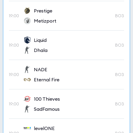
Prestige
19:00
BO3
Metizport
Liquid
19:00
BO3
Dhala
NADE
19:00
BO3
Eternal Fire
100 Thieves
19:00
BO3
SadFamous
levelONE