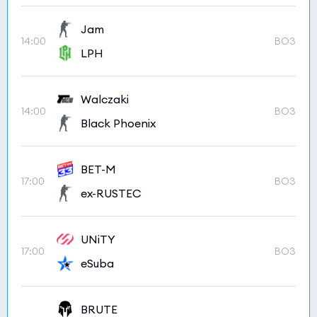
Jam
14:00
BO3
LPH
Walczaki
14:00
BO3
Black Phoenix
BET-M
17:00
BO3
ex-RUSTEC
UNiTY
17:00
BO3
eSuba
BRUTE