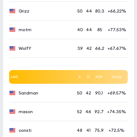
Inner Circle
0:0
1
Grizz
50
44
80.3
+66.22%
NIO
0
motm
40
44
85
+77.53%
WolfY
39
42
66.2
+67.67%
LAG
K
D
ADR
Swing
Sandman
50
42
90.1
+69.57%
mason
52
46
92.7
+74.35%
consti
48
41
75.9
+72.5%