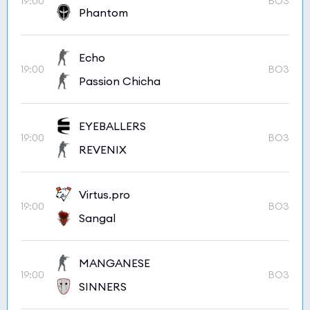
19:00
BO3
Phantom
Echo
19:00
BO3
Passion Chicha
EYEBALLERS
19:00
BO3
REVENIX
Virtus.pro
19:00
BO3
Sangal
MANGANESE
19:00
BO3
SINNERS