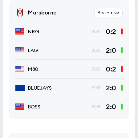
Marsborne
Все матчи
0:2
NRG
BO3
2:0
LAG
BO3
0:2
M80
BO3
2:0
BLUEJAYS
BO3
2:0
BOSS
BO3