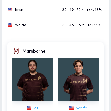
brett
39
49
72.4
+64.48%
Wolffe
35
46
56.9
+61.88%
Marsborne
viz
WolfY