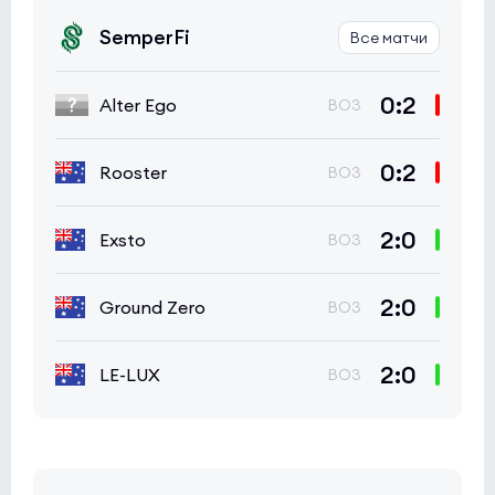
SemperFi
Все матчи
0:2
Alter Ego
BO3
0:2
Rooster
BO3
2:0
Exsto
BO3
2:0
Ground Zero
BO3
2:0
LE-LUX
BO3