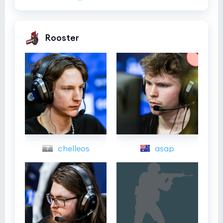
Rooster
chelleos
asap