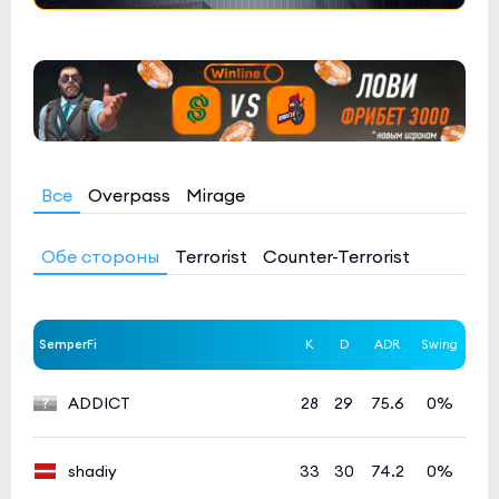
Все
Overpass
Mirage
Обе стороны
Terrorist
Counter-Terrorist
SemperFi
K
D
ADR
Swing
ADDICT
28
29
75.6
0%
shadiy
33
30
74.2
0%