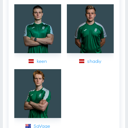
keen
shadiy
SaVage