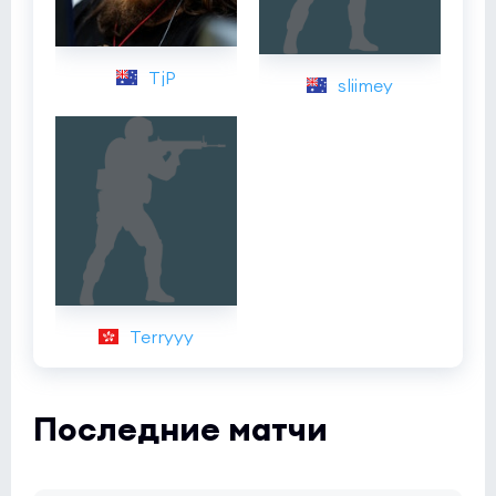
TjP
sliimey
Terryyy
Последние матчи