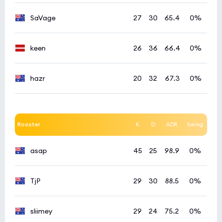
SaVage
27
30
65.4
0%
keen
26
36
66.4
0%
hazr
20
32
67.3
0%
Rooster
K
D
ADR
Swing
asap
45
25
98.9
0%
TjP
29
30
88.5
0%
sliimey
29
24
75.2
0%