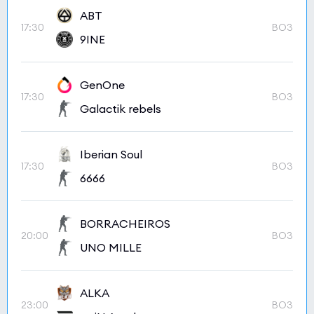
ABT
17:30
BO3
9INE
GenOne
17:30
BO3
Galactik rebels
Iberian Soul
17:30
BO3
6666
BORRACHEIROS
20:00
BO3
UNO MILLE
ALKA
23:00
BO3