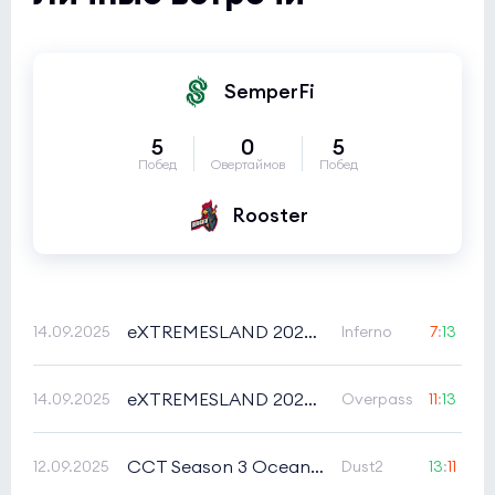
SemperFi
5
0
5
Побед
Овертаймов
Побед
Rooster
eXTREMESLAND 2025 Oceania Closed Qualifier
14.09.2025
Inferno
7
:
13
eXTREMESLAND 2025 Oceania Closed Qualifier
14.09.2025
Overpass
11
:
13
CCT Season 3 Oceania Series 2
12.09.2025
Dust2
13
:
11