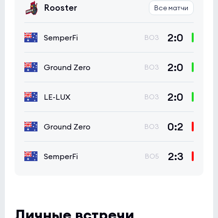
Rooster
Все матчи
2:0
SemperFi
BO3
2:0
Ground Zero
BO3
2:0
LE-LUX
BO3
0:2
Ground Zero
BO3
2:3
SemperFi
BO5
Личные встречи