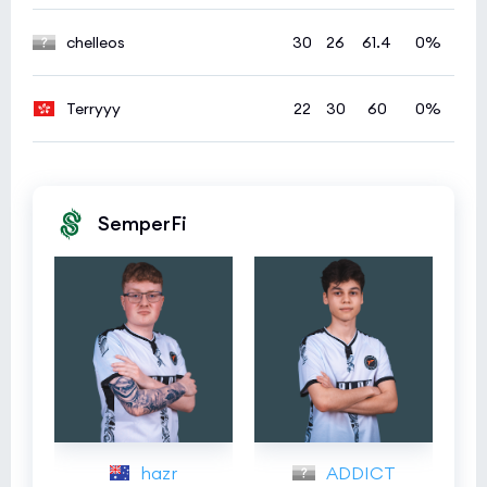
chelleos
30
26
61.4
0%
Terryyy
22
30
60
0%
SemperFi
hazr
ADDICT