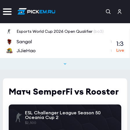
Esports World Cup 2026 Open Qualifier
(bo3)
Sangal
1:3
1
JiJieHao
1
Esports World Cup 2026 Open Qualifier
(bo3)
Prestige
12:6
1
Metizport
1
Матч SemperFi vs Rooster
Esports World Cup 2026 Open Qualifier
(bo3)
Spirit HU
4:12
0
ESL Challenger League Season 50
Acend
1
Oceania Cup 2
$2,500
Esports World Cup 2026 Open Qualifier
(bo3)