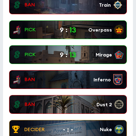
Nexus
5:4
0
BRUTE
0
13
9
:
13
9
:
-
:
-