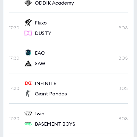
ODDIK Academy
Fluxo
17:30
BO3
DUSTY
EAC
17:30
BO3
SAW
INFINITE
17:30
BO3
Giant Pandas
1win
17:30
BO3
BASEMENT BOYS