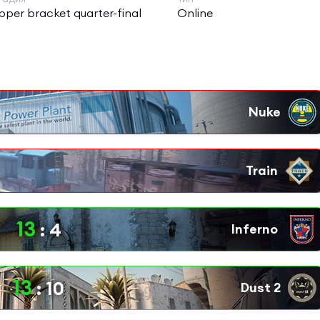
pper bracket quarter-final
Online
13
:
4
13
:
10