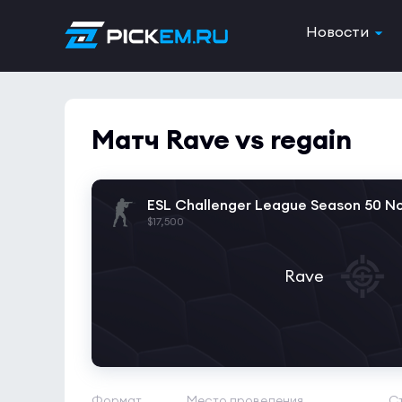
Новости
Матч Rave vs regain
ESL Challenger League Season 50 N
$17,500
Rave
Формат
Место проведения
С