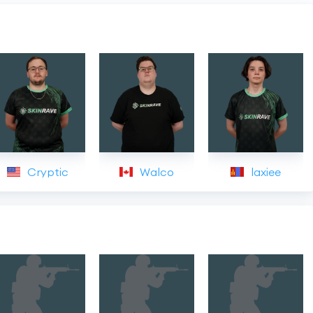
Cryptic
Walco
laxiee