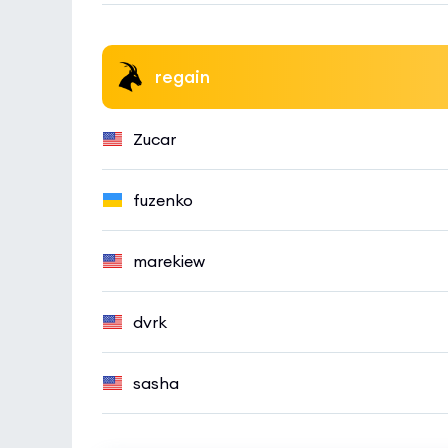
regain
Zucar
fuzenko
marekiew
dvrk
sasha