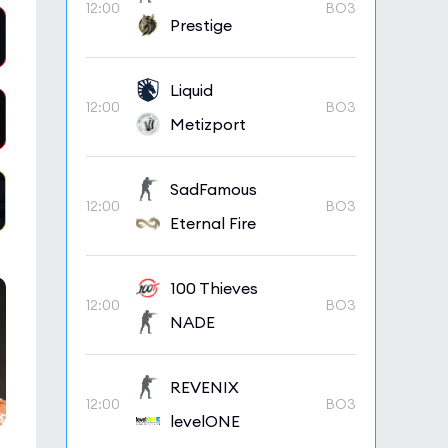
12:00
BO3
Prestige
Liquid
12:00
BO3
Metizport
SadFamous
12:00
BO3
Eternal Fire
100 Thieves
12:00
BO3
NADE
REVENIX
12:00
BO3
levelONE