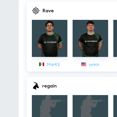
Rave
MarKE
junior
regain