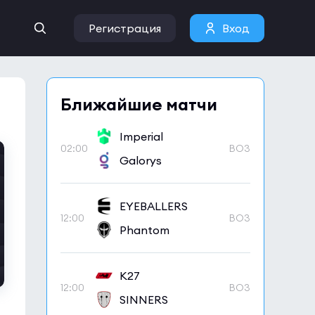
Регистрация
Вход
Ближайшие матчи
Imperial
02:00
BO3
Galorys
EYEBALLERS
12:00
BO3
Phantom
K27
12:00
BO3
SINNERS