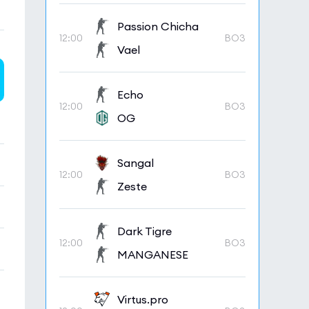
Passion Chicha
12:00
BO3
Vael
Echo
12:00
BO3
OG
Sangal
12:00
BO3
Zeste
Dark Tigre
12:00
BO3
MANGANESE
Virtus.pro