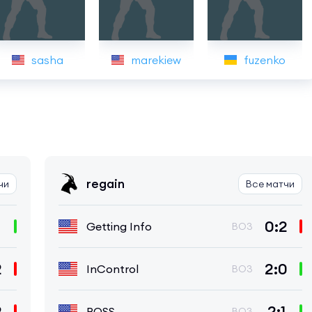
sasha
marekiew
fuzenko
regain
чи
Все матчи
0:2
Getting Info
BO3
2
2:0
InControl
BO3
2
2:1
BOSS
BO3