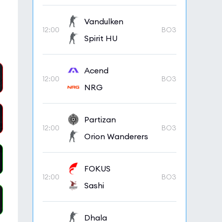
Vandulken
12:00
BO3
Spirit HU
Acend
12:00
BO3
NRG
Partizan
12:00
BO3
Orion Wanderers
FOKUS
12:00
BO3
Sashi
Dhala