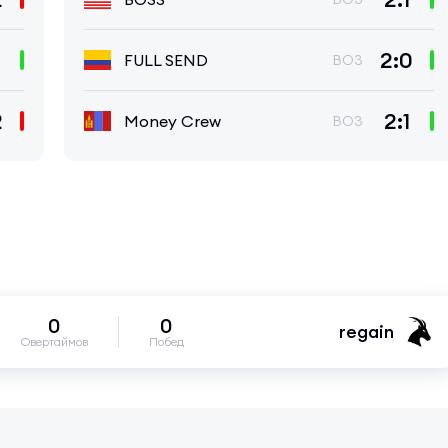
2:0
FULL SEND
BO3
2
2:1
Money Crew
BO3
0
0
regain
Овертаймов
Побед