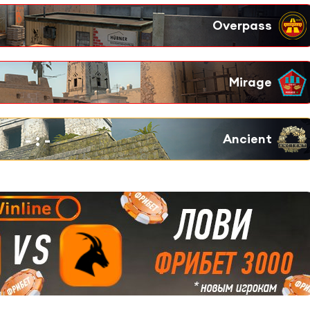
-
:
-