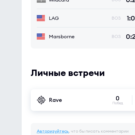
1:0
LAG
BO3
0:
Marsborne
BO3
Личные встречи
0
Rave
Побед
Авторизуйтесь
, что бы писать комментарии