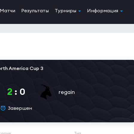
Матчи
Результаты
Турниры
Информация
orth America Cup 3
2
:
0
regain
Завершен
тадия
Тип