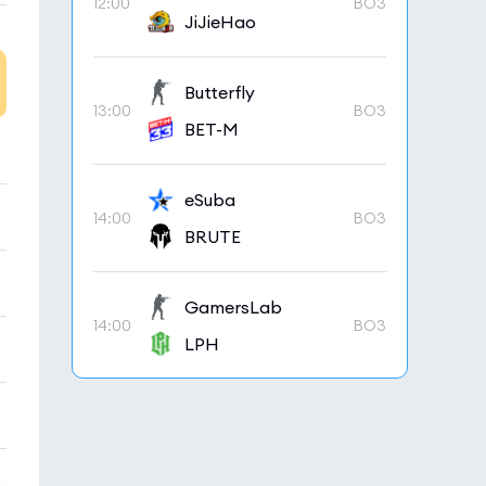
12:00
BO3
JiJieHao
Butterfly
13:00
BO3
BET-M
eSuba
14:00
BO3
BRUTE
GamersLab
14:00
BO3
LPH