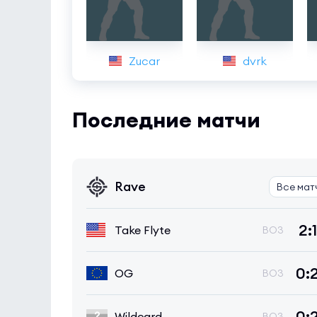
Zucar
dvrk
Последние матчи
Rave
Все мат
2:1
Take Flyte
BO3
0:
OG
BO3
0:
Wildcard
BO3