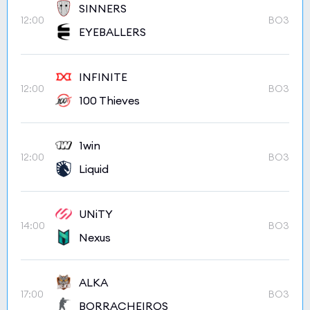
SINNERS
12:00
BO3
EYEBALLERS
INFINITE
12:00
BO3
100 Thieves
1win
12:00
BO3
Liquid
UNiTY
14:00
BO3
Nexus
ALKA
17:00
BO3
BORRACHEIROS