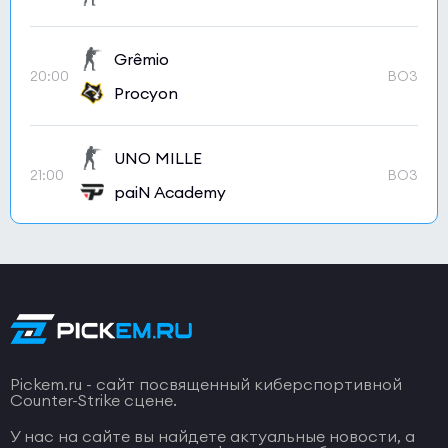
Grêmio
20:00
BO3
Procyon
UNO MILLE
21:00
BO3
paiN Academy
Pickem.ru - сайт посвященный киберспортивной
Counter-Strike сцене.
У нас на сайте вы найдете актуальные новости, а