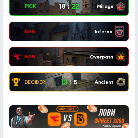
22
18
:
13
:
5