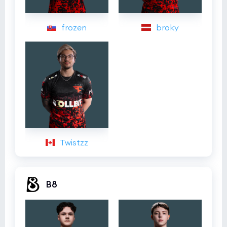
frozen
broky
Twistzz
B8