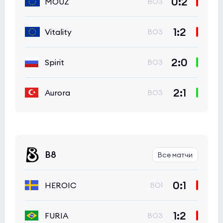
0:2
MOUZ
BO3
1:2
Vitality
BO3
2:0
Spirit
BO3
2:1
Aurora
BO3
B8
Все матчи
0:1
HEROIC
BO1
1:2
FURIA
BO3