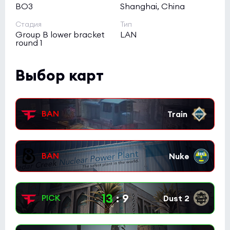
BO3
Shanghai, China
Стадия
Тип
Group B lower bracket
LAN
round 1
Выбор карт
13
:
9