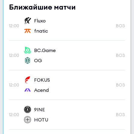
Ближайшие матчи
Fluxo
12:00
BO3
fnatic
BC.Game
12:00
BO3
OG
FOKUS
12:00
BO3
Acend
9INE
12:00
BO3
HOTU