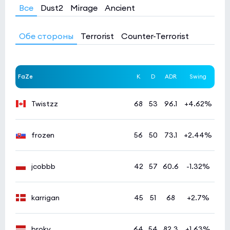
Все
Dust2
Mirage
Ancient
Обе стороны
Terrorist
Counter-Terrorist
FaZe
K
D
ADR
Swing
Twistzz
68
53
96.1
+4.62%
frozen
56
50
73.1
+2.44%
jcobbb
42
57
60.6
-1.32%
karrigan
45
51
68
+2.7%
broky
64
54
82.3
+1.63%