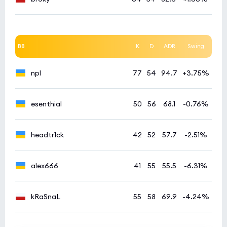
B8
K
D
ADR
Swing
npl
77
54
94.7
+3.75%
esenthial
50
56
68.1
-0.76%
headtr1ck
42
52
57.7
-2.51%
alex666
41
55
55.5
-6.31%
kRaSnaL
55
58
69.9
-4.24%