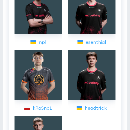
npl
esenthial
kRaSnaL
headtr1ck