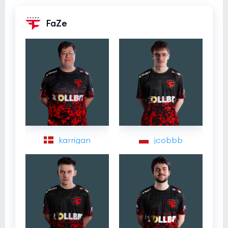
FaZe
karrigan
jcobbb