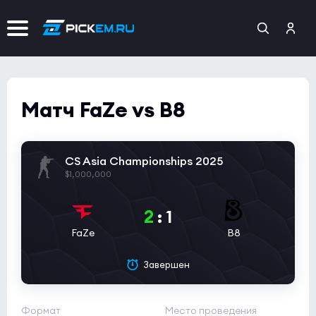
Матч FaZe vs B8
CS Asia Championships 2025
$1,000,000
2
:
1
FaZe
B8
Завершен
Формат
Место проведения