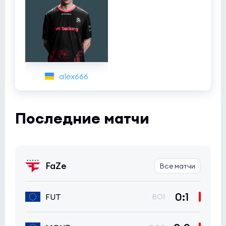
alex666
Последние матчи
FaZe
Все матчи
0:1
FUT
BO1