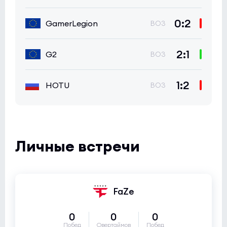
0:2
GamerLegion
BO3
2:1
G2
BO3
1:2
HOTU
BO3
Личные встречи
FaZe
0
0
0
Побед
Овертаймов
Побед