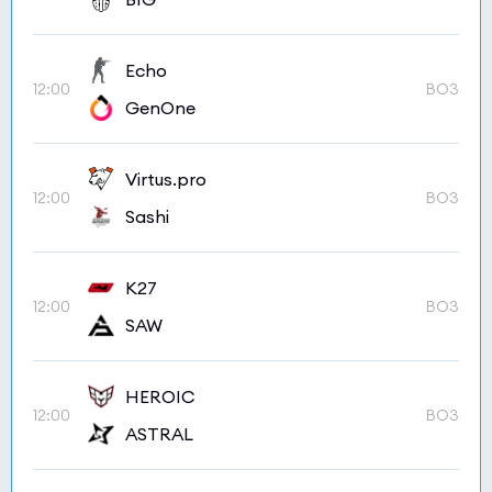
Echo
12:00
BO3
GenOne
Virtus.pro
12:00
BO3
Sashi
K27
12:00
BO3
SAW
HEROIC
12:00
BO3
ASTRAL