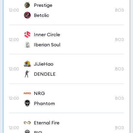
Prestige
12:00
BO3
Betclic
Inner Circle
12:00
BO3
Iberian Soul
JiJieHao
12:00
BO3
DENDELE
NRG
12:00
BO3
Phantom
Eternal Fire
12:00
BO3
BIG