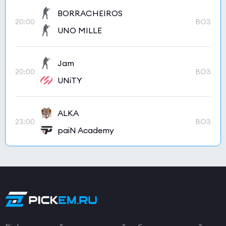
BORRACHEIROS
20:00
BO3
UNO MILLE
Jam
20:00
BO3
UNiTY
ALKA
23:00
BO3
paiN Academy