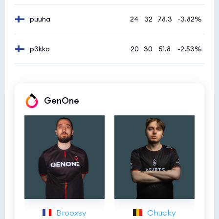
puuha
24
32
78.3
-3.82%
p3kko
20
30
51.8
-2.53%
GenOne
Brooxsy
Chucky