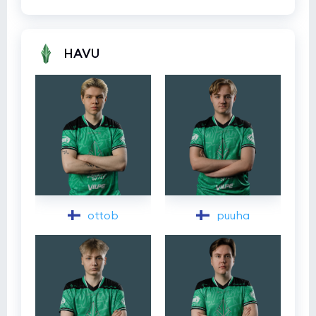
HAVU
ottob
puuha