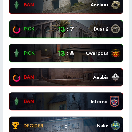
13
:
7
13
:
8
-
:
-