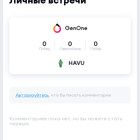
GenOne
0
0
0
Побед
Овертаймов
Побед
HAVU
Авторизуйтесь
, что бы писать комментарии
Комментариев пока нет, но вы можете стать
первым.