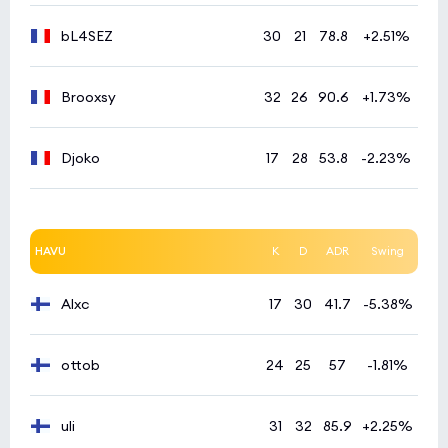
bL4SEZ
30
21
78.8
+2.51%
Brooxsy
32
26
90.6
+1.73%
Djoko
17
28
53.8
-2.23%
HAVU
K
D
ADR
Swing
Alxc
17
30
41.7
-5.38%
ottob
24
25
57
-1.81%
uli
31
32
85.9
+2.25%