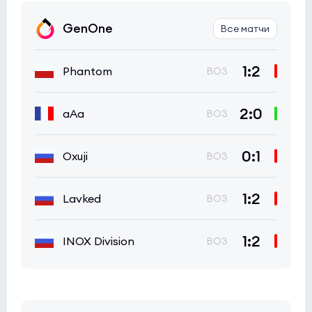
GenOne
Все матчи
1:2
Phantom
BO3
2:0
aAa
BO3
0:1
Oxuji
BO3
1:2
Lavked
BO3
1:2
INOX Division
BO3