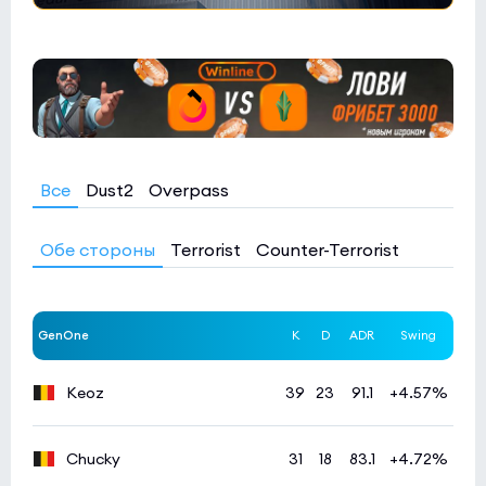
Все
Dust2
Overpass
Обе стороны
Terrorist
Counter-Terrorist
GenOne
K
D
ADR
Swing
Keoz
39
23
91.1
+4.57%
Chucky
31
18
83.1
+4.72%