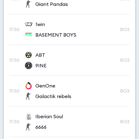
Giant Pandas
1win
17:30
BO3
BASEMENT BOYS
ABT
17:30
BO3
9INE
GenOne
17:30
BO3
Galactik rebels
Iberian Soul
17:30
BO3
6666