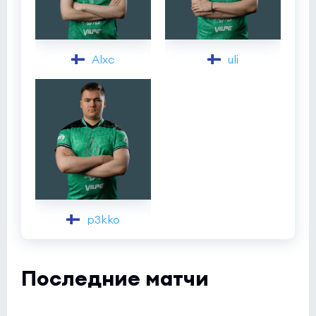
Alxc
uli
p3kko
Последние матчи