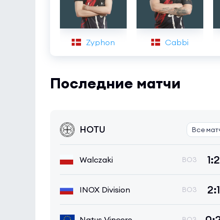
Zyphon
Cabbi
Последние матчи
HOTU
Все мат
1:2
Walczaki
BO3
2:1
INOX Division
BO3
0:
Natus Vincere
BO3