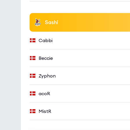
Sashi
Cabbi
Beccie
Zyphon
acoR
MistR