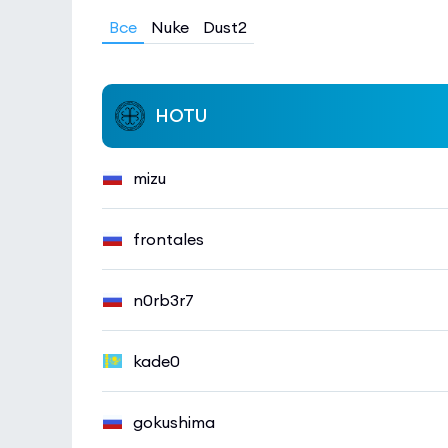
Все
Nuke
Dust2
HOTU
mizu
frontales
n0rb3r7
kade0
gokushima