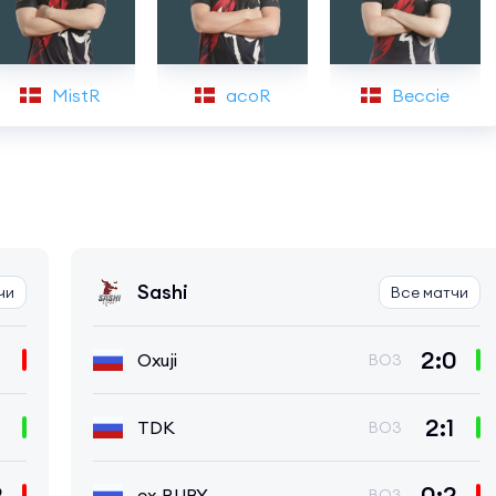
MistR
acoR
Beccie
Sashi
чи
Все матчи
2:0
Oxuji
BO3
2:1
TDK
BO3
2
0:2
ex-RUBY
BO3