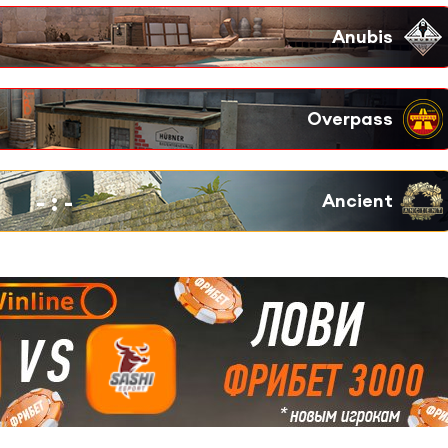
-
:
-