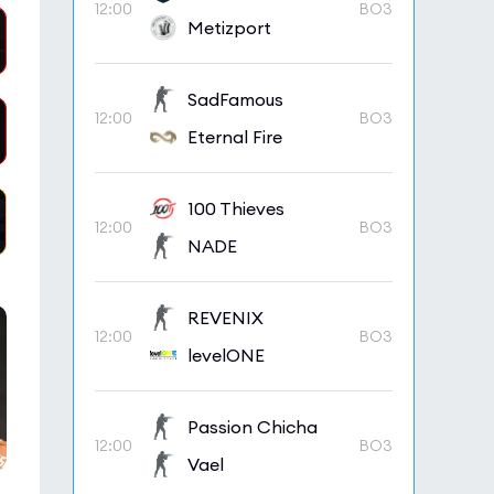
12:00
BO3
Metizport
SadFamous
12:00
BO3
Eternal Fire
100 Thieves
12:00
BO3
NADE
REVENIX
12:00
BO3
levelONE
Passion Chicha
12:00
BO3
Vael