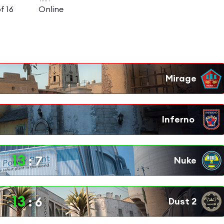
f 16
Online
13
:
7
13
:
6