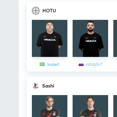
HOTU
kade0
n0rb3r7
Sashi