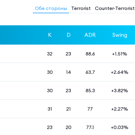
Обе стороны
Terrorist
Counter-Terrorist
K
D
ADR
Swing
32
23
88.6
+1.51%
30
14
63.7
+2.64%
30
23
85.3
+3.82%
31
21
77
+2.27%
23
20
77.1
+0.03%