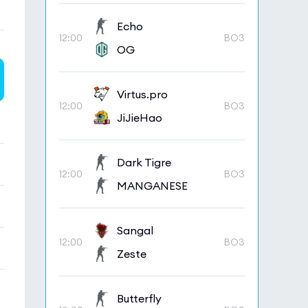
Echo
12:00
BO3
OG
Virtus.pro
12:00
BO3
JiJieHao
Dark Tigre
12:00
BO3
MANGANESE
Sangal
12:00
BO3
Zeste
Butterfly