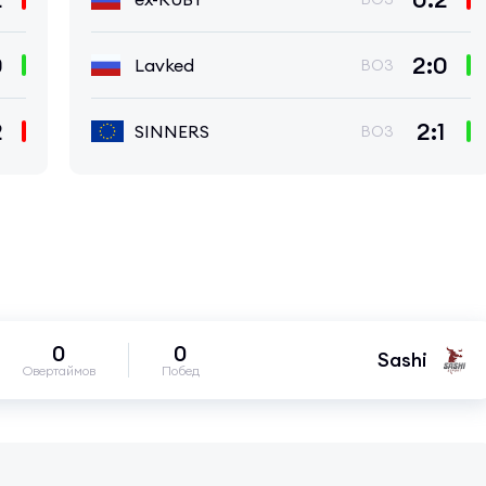
0
2:0
Lavked
BO3
2
2:1
SINNERS
BO3
0
0
Sashi
Овертаймов
Побед