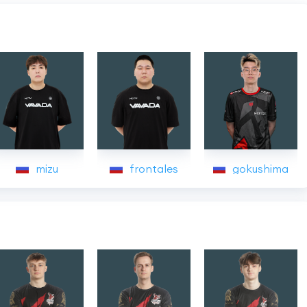
mizu
frontales
gokushima