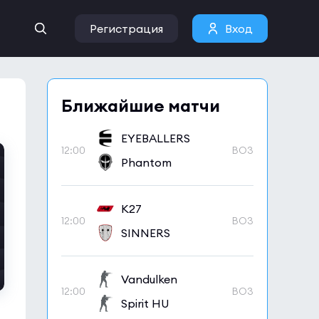
Регистрация
Вход
Ближайшие матчи
EYEBALLERS
12:00
BO3
Phantom
K27
12:00
BO3
SINNERS
Vandulken
12:00
BO3
Spirit HU