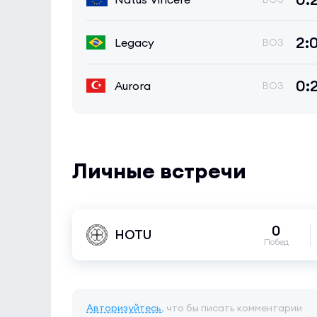
2:
Legacy
BO3
0:
Aurora
BO3
Личные встречи
0
HOTU
Побед
Авторизуйтесь
, что бы писать комментарии