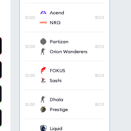
Acend
12:00
BO3
NRG
Partizan
12:00
BO3
Orion Wanderers
FOKUS
12:00
BO3
Sashi
Dhala
12:00
BO3
Prestige
Liquid