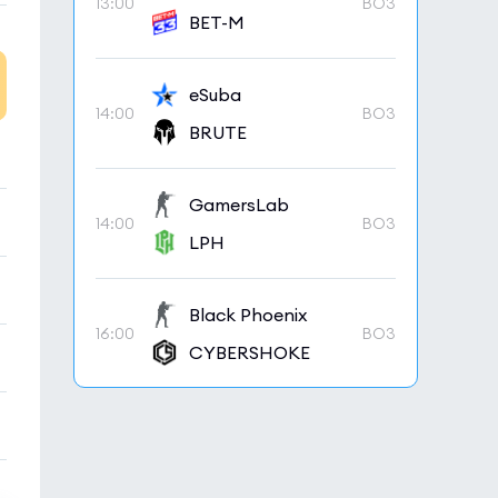
13:00
BO3
BET-M
eSuba
14:00
BO3
BRUTE
GamersLab
14:00
BO3
LPH
Black Phoenix
16:00
BO3
CYBERSHOKE