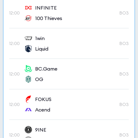
INFINITE
12:00
BO3
100 Thieves
1win
12:00
BO3
Liquid
BC.Game
12:00
BO3
OG
FOKUS
12:00
BO3
Acend
9INE
12:00
BO3