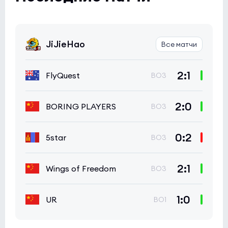
JiJieHao
Все матчи
2:1
FlyQuest
BO3
2:0
BORING PLAYERS
BO3
0:2
5star
BO3
2:1
Wings of Freedom
BO3
1:0
UR
BO1