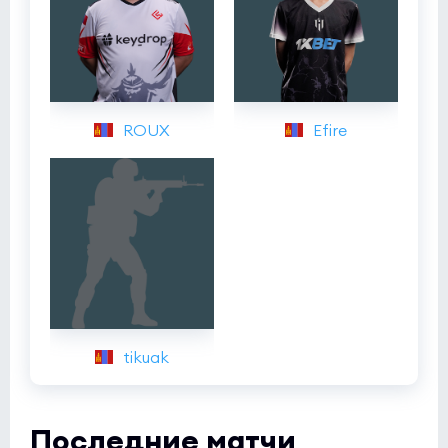
ROUX
Efire
tikuak
Последние матчи