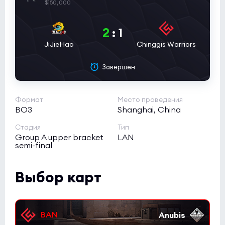
$150,000
2
:
1
JiJieHao
Chinggis Warriors
Завершен
Формат
Место проведения
BO3
Shanghai, China
Стадия
Тип
Group A upper bracket
LAN
semi-final
Выбор карт