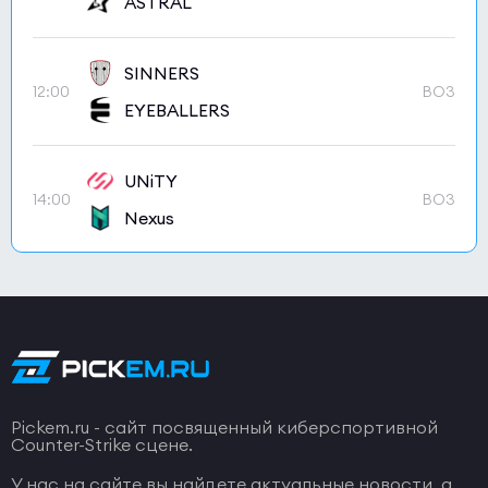
ASTRAL
SINNERS
12:00
BO3
EYEBALLERS
UNiTY
14:00
BO3
Nexus
Pickem.ru - сайт посвященный киберспортивной
Counter-Strike сцене.
У нас на сайте вы найдете актуальные новости, а