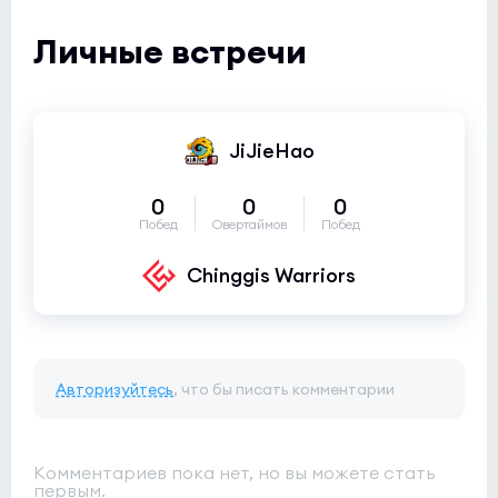
Личные встречи
JiJieHao
0
0
0
Побед
Овертаймов
Побед
Chinggis Warriors
Авторизуйтесь
, что бы писать комментарии
Комментариев пока нет, но вы можете стать
первым.