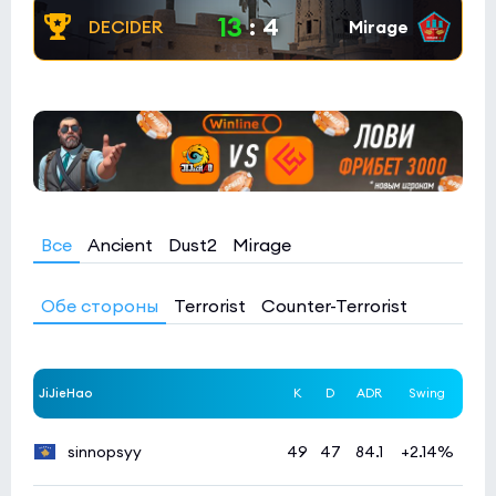
13
:
4
Все
Ancient
Dust2
Mirage
Обе стороны
Terrorist
Counter-Terrorist
JiJieHao
K
D
ADR
Swing
sinnopsyy
49
47
84.1
+2.14%