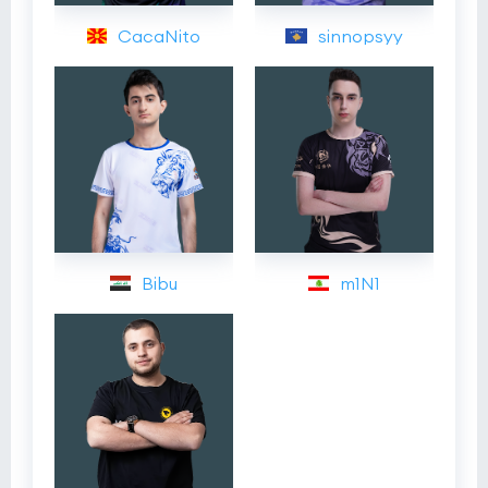
CacaNito
sinnopsyy
Bibu
m1N1