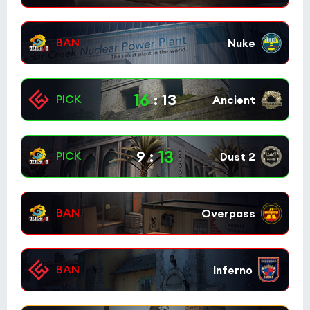
16
:
13
13
9
: