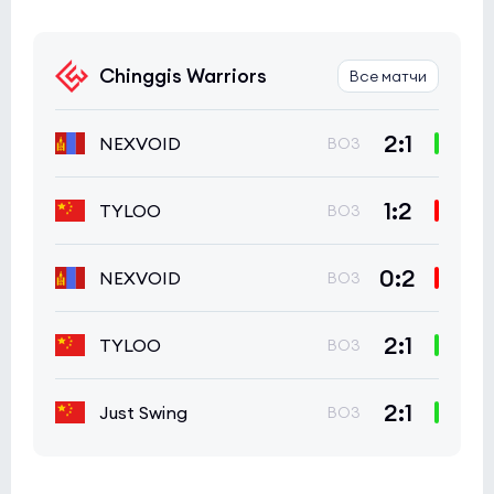
Chinggis Warriors
Все матчи
2:1
NEXVOID
BO3
1:2
TYLOO
BO3
0:2
NEXVOID
BO3
2:1
TYLOO
BO3
2:1
Just Swing
BO3