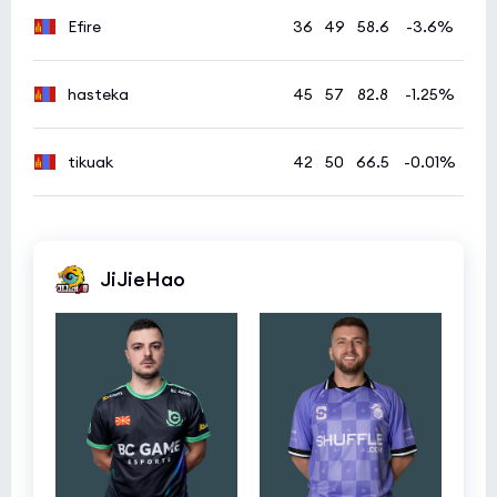
Efire
36
49
58.6
-3.6%
hasteka
45
57
82.8
-1.25%
tikuak
42
50
66.5
-0.01%
JiJieHao