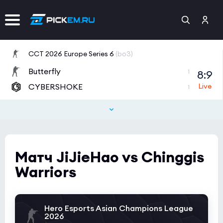
CCT 2026 Europe Series 6
(bo3)
Butterfly
8:9
1
CYBERSHOKE
1
BetBoom Storm Season 4
(bo3)
BORRACHEIROS
0:0
2
UNO MILLE
1
Матч JiJieHao vs Chinggis
Warriors
Hero Esports Asian Champions League
2026