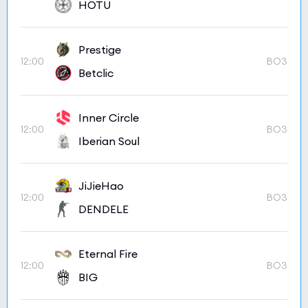
HOTU
Prestige
12:00
BO3
Betclic
Inner Circle
12:00
BO3
Iberian Soul
JiJieHao
12:00
BO3
DENDELE
Eternal Fire
12:00
BO3
BIG