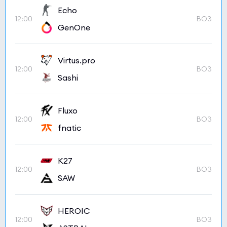
Echo
12:00
BO3
GenOne
Virtus.pro
12:00
BO3
Sashi
Fluxo
12:00
BO3
fnatic
K27
12:00
BO3
SAW
HEROIC
12:00
BO3