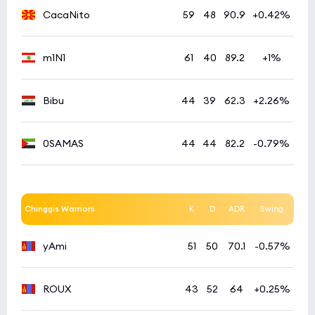
CacaNito
59
48
90.9
+0.42%
m1N1
61
40
89.2
+1%
Bibu
44
39
62.3
+2.26%
0SAMAS
44
44
82.2
-0.79%
Chinggis Warriors
K
D
ADR
Swing
yAmi
51
50
70.1
-0.57%
ROUX
43
52
64
+0.25%