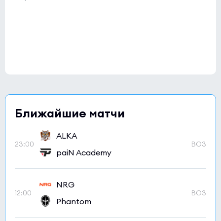
Ближайшие матчи
ALKA
23:00
BO3
paiN Academy
NRG
12:00
BO3
Phantom