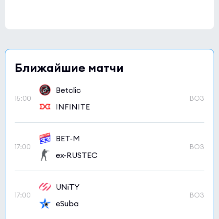
Ближайшие матчи
Betclic
15:00
BO3
INFINITE
BET-M
17:00
BO3
ex-RUSTEC
UNiTY
17:00
BO3
eSuba