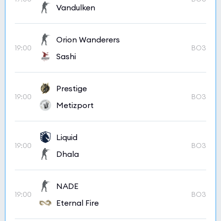
Vandulken
Orion Wanderers
19:00
BO3
Sashi
Prestige
19:00
BO3
Metizport
Liquid
19:00
BO3
Dhala
NADE
19:00
BO3
Eternal Fire