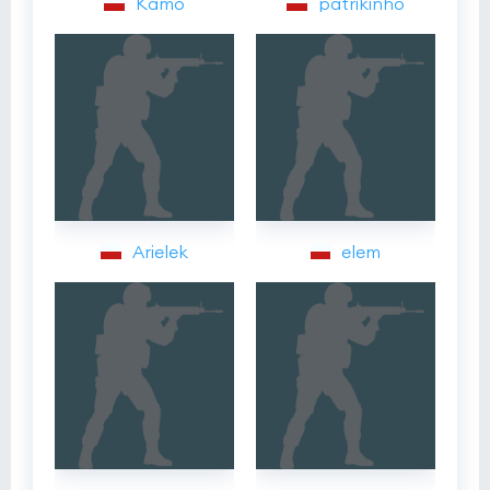
Kamo
patrikinho
Arielek
elem