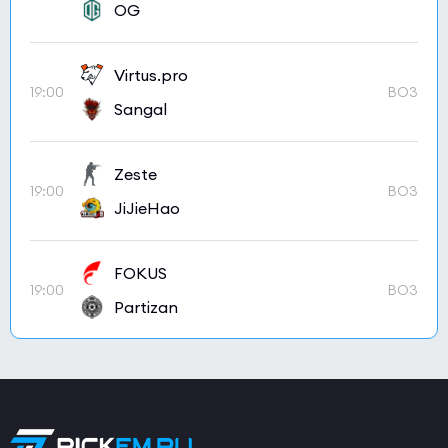
OG
Virtus.pro
19:00
BO3
Sangal
Zeste
19:00
BO3
JiJieHao
FOKUS
19:00
BO3
Partizan