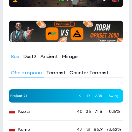
NIO
0:3
0
Kreazion
0
Esports World Cup 2026 Open Qualifier
(bo3)
HOTU
1:0
0
GenOne
0
Все
Dust2
Ancient
Mirage
Esports World Cup 2026 Open Qualifier
(bo3)
Giant Pandas
0:0
0
Обе стороны
Terrorist
Counter-Terrorist
Aogiri
0
Project 91
K
D
ADR
Swing
Kizzzi
40
36
71.6
-0.15%
Kamo
47
31
86.9
+3.62%