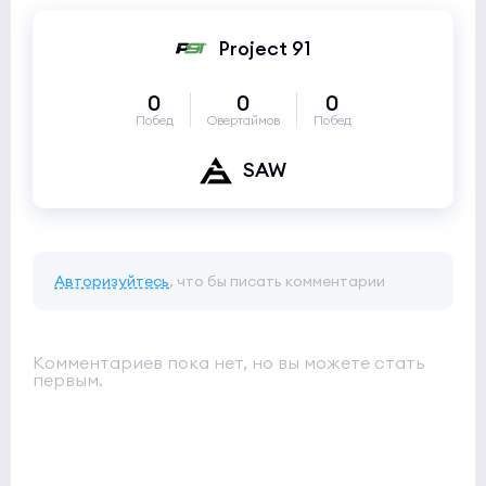
Project 91
0
0
0
Побед
Овертаймов
Побед
SAW
Авторизуйтесь
, что бы писать комментарии
Комментариев пока нет, но вы можете стать
первым.