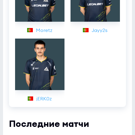
Moretz
Jayy2s
jERK0z
Последние матчи