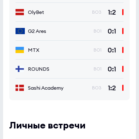
1:2
OlyBet
BO3
0:1
G2 Ares
BO1
0:1
MTX
BO1
0:1
ROUNDS
BO1
1:2
Sashi Academy
BO3
Личные встречи