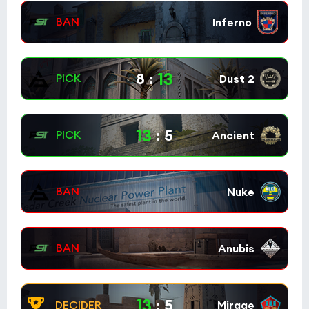
Jam
9:2
0
LPH
0
Esports World Cup 2026 Open Qualifier
(bo3)
13
8
:
Inner Circle
4:1
0
ASTRAL
0
13
:
5
Esports World Cup 2026 Open Qualifier
(bo3)
BIG
2:1
0
Fluxo
0
Esports World Cup 2026 Open Qualifier
(bo3)
z to forward
0:0
0
DUSTY
0
Esports World Cup 2026 Open Qualifier
(bo3)
13
:
5