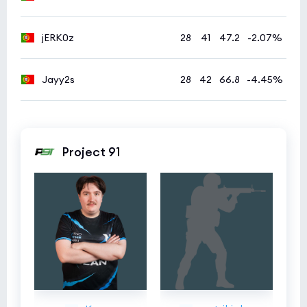
jERK0z
28
41
47.2
-2.07%
Jayy2s
28
42
66.8
-4.45%
Project 91