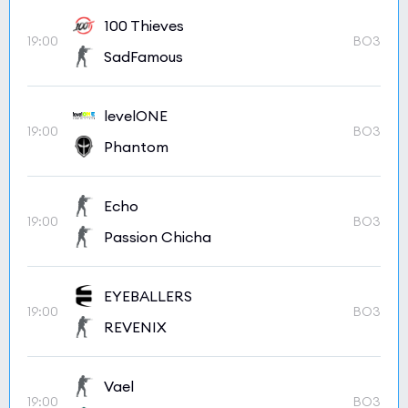
100 Thieves
19:00
BO3
SadFamous
levelONE
19:00
BO3
Phantom
Echo
19:00
BO3
Passion Chicha
EYEBALLERS
19:00
BO3
REVENIX
Vael
19:00
BO3