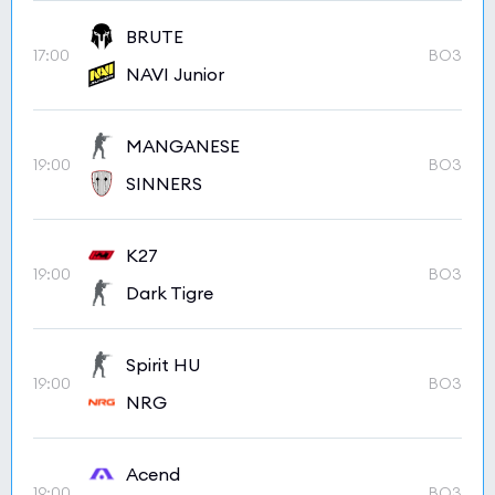
BRUTE
17:00
BO3
NAVI Junior
MANGANESE
19:00
BO3
SINNERS
K27
19:00
BO3
Dark Tigre
Spirit HU
19:00
BO3
NRG
Acend
19:00
BO3