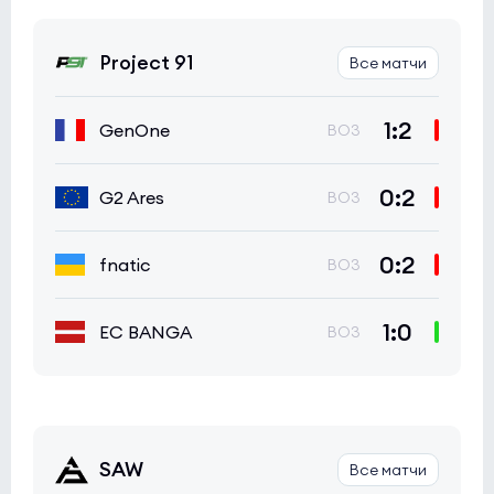
Project 91
Все матчи
1:2
GenOne
BO3
0:2
G2 Ares
BO3
0:2
fnatic
BO3
1:0
EC BANGA
BO3
SAW
Все матчи