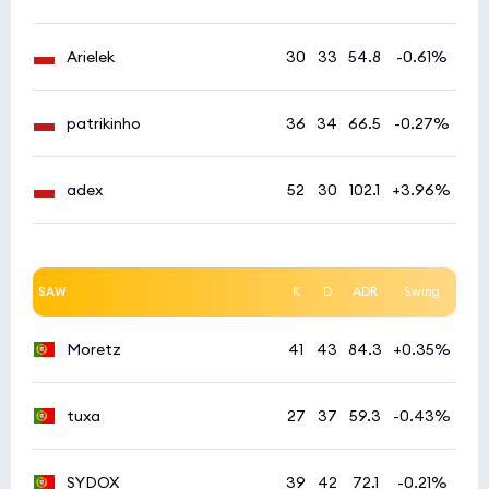
Arielek
30
33
54.8
-0.61%
patrikinho
36
34
66.5
-0.27%
adex
52
30
102.1
+3.96%
SAW
K
D
ADR
Swing
Moretz
41
43
84.3
+0.35%
tuxa
27
37
59.3
-0.43%
SYDOX
39
42
72.1
-0.21%