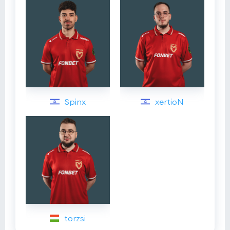
Spinx
xertioN
torzsi