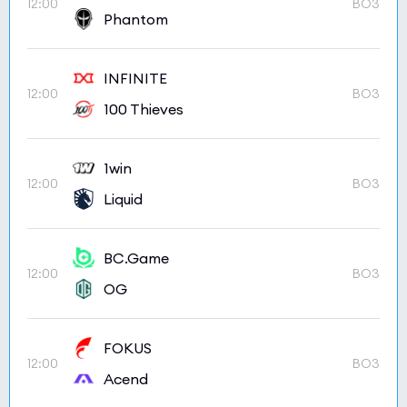
12:00
BO3
Phantom
INFINITE
12:00
BO3
100 Thieves
1win
12:00
BO3
Liquid
BC.Game
12:00
BO3
OG
FOKUS
12:00
BO3
Acend