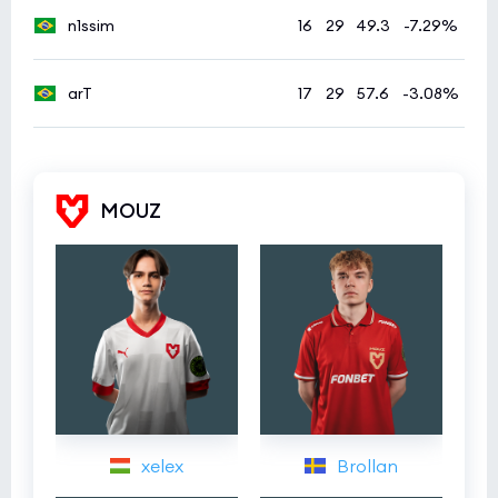
n1ssim
16
29
49.3
-7.29%
arT
17
29
57.6
-3.08%
MOUZ
xelex
Brollan