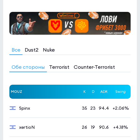
Все
Dust2
Nuke
Обе стороны
Terrorist
Counter-Terrorist
MOUZ
K
D
ADR
Swing
Spinx
35
23
94.4
+2.06%
xertioN
26
19
90.6
+4.18%