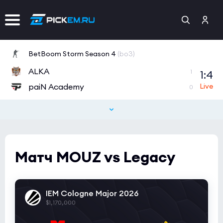
BetBoom Storm Season 4
(bo3)
ALKA
1:4
1
paiN Academy
0
Матч MOUZ vs Legacy
IEM Cologne Major 2026
$1,170,000