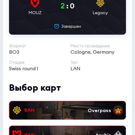
2
:
0
MOUZ
Legacy
Завершен
Формат
Место проведения
BO3
Cologne, Germany
Стадия
Тип
Swiss round 1
LAN
Выбор карт