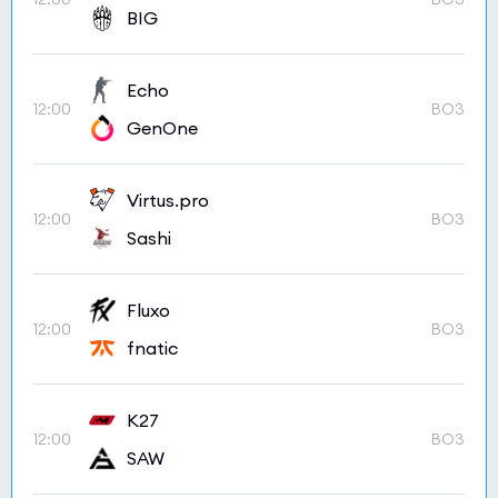
BIG
Echo
12:00
BO3
GenOne
Virtus.pro
12:00
BO3
Sashi
Fluxo
12:00
BO3
fnatic
K27
12:00
BO3
SAW