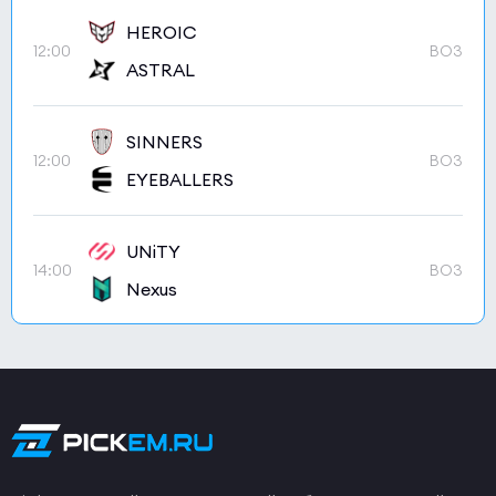
HEROIC
12:00
BO3
ASTRAL
SINNERS
12:00
BO3
EYEBALLERS
UNiTY
14:00
BO3
Nexus