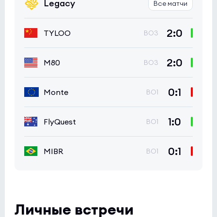
Legacy
Все матчи
2:0
TYLOO
BO3
2:0
M80
BO3
0:1
Monte
BO1
1:0
FlyQuest
BO1
0:1
MIBR
BO1
Личные встречи