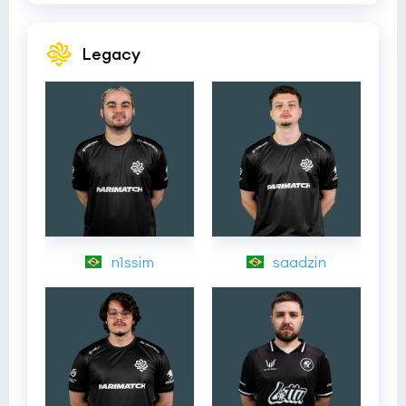
Legacy
n1ssim
saadzin