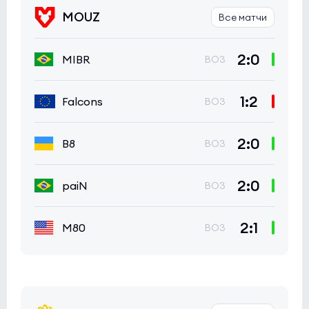
MOUZ
Все матчи
2:0
MIBR
BO3
1:2
Falcons
BO3
2:0
B8
BO3
2:0
paiN
BO3
2:1
M80
BO3