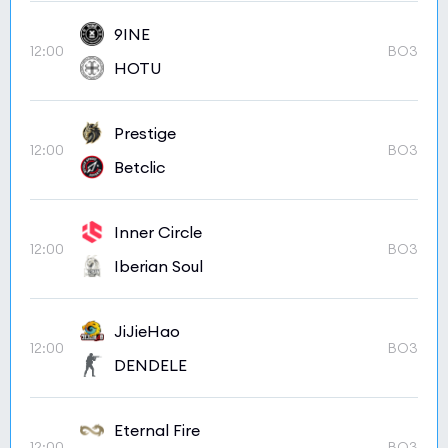
9INE
12:00
BO3
HOTU
Prestige
12:00
BO3
Betclic
Inner Circle
12:00
BO3
Iberian Soul
JiJieHao
12:00
BO3
DENDELE
Eternal Fire
12:00
BO3