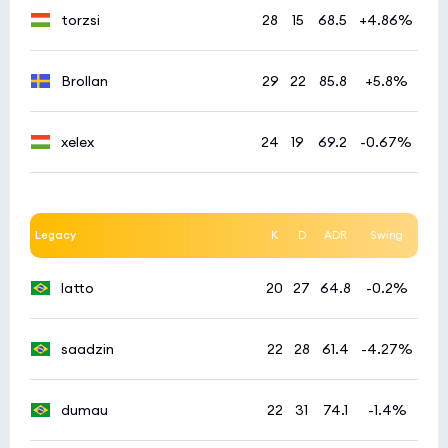
torzsi
28
15
68.5
+4.86%
Brollan
29
22
85.8
+5.8%
xelex
24
19
69.2
-0.67%
Legacy
K
D
ADR
Swing
latto
20
27
64.8
-0.2%
saadzin
22
28
61.4
-4.27%
dumau
22
31
74.1
-1.4%