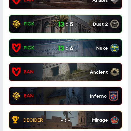
13
:
5
13
:
6
-
:
-