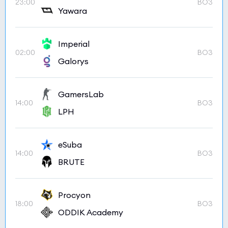
23:00
BO3
Yawara
Imperial
02:00
BO3
Galorys
GamersLab
14:00
BO3
LPH
eSuba
14:00
BO3
BRUTE
Procyon
18:00
BO3
ODDIK Academy