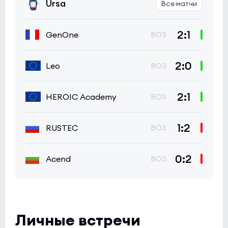
Ursa
Все матчи
2:1
GenOne
BO3
2:0
Leo
BO3
2:1
HEROIC Academy
BO3
1:2
RUSTEC
BO3
0:2
Acend
BO3
Личные встречи