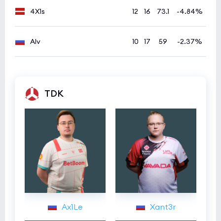
4X1s
12
16
73.1
-4.84%
Alv
10
17
59
-2.37%
TDK
Ax1Le
Xant3r