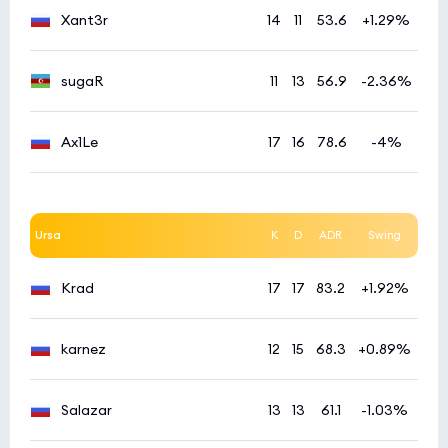
Xant3r
14
11
53.6
+1.29%
sugaR
11
13
56.9
-2.36%
Ax1Le
17
16
78.6
-4%
Ursa
K
D
ADR
Swing
Krad
17
17
83.2
+1.92%
karnez
12
15
68.3
+0.89%
Salazar
13
13
61.1
-1.03%