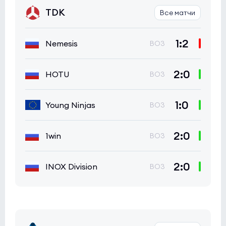
TDK
Все матчи
1:2
Nemesis
BO3
2:0
HOTU
BO3
1:0
Young Ninjas
BO3
2:0
1win
BO3
2:0
INOX Division
BO3