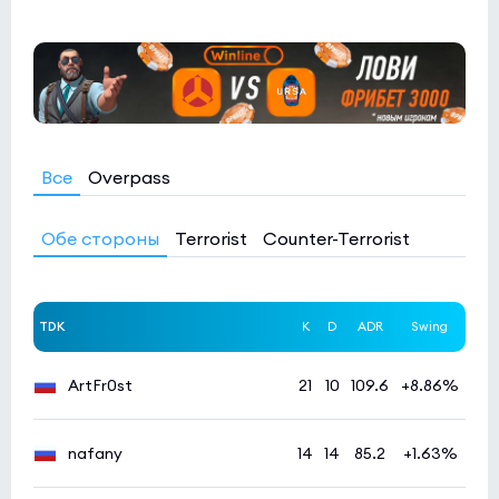
Все
Overpass
Обе стороны
Terrorist
Counter-Terrorist
TDK
K
D
ADR
Swing
ArtFr0st
21
10
109.6
+8.86%
nafany
14
14
85.2
+1.63%