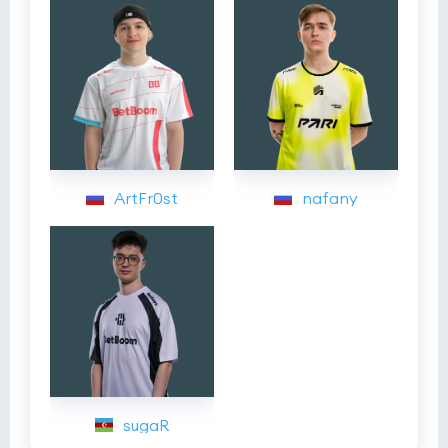
ArtFr0st
nafany
sugaR