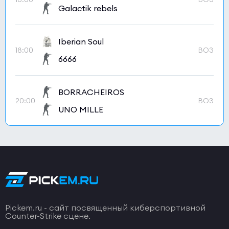
Galactik rebels
Iberian Soul
18:00
BO3
6666
BORRACHEIROS
20:00
BO3
UNO MILLE
Pickem.ru - сайт посвященный киберспортивной
Counter-Strike сцене.