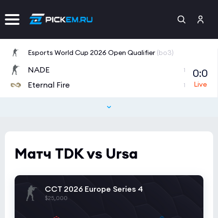
Esports World Cup 2026 Open Qualifier
(bo3)
NADE
0:0
1
Eternal Fire
1
Esports World Cup 2026 Open Qualifier
(bo3)
Prestige
4:4
0
Metizport
1
Матч TDK vs Ursa
Esports World Cup 2026 Open Qualifier
(bo3)
Orion Wanderers
7:9
0
CCT 2026 Europe Series 4
Sashi
1
$25,000
Esports World Cup 2026 Open Qualifier
(bo3)