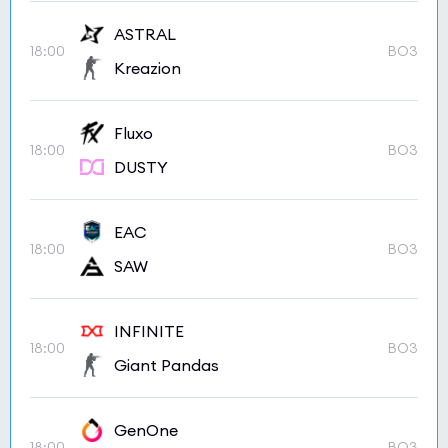
ASTRAL
18:00
BO3
Kreazion
Fluxo
18:00
BO3
DUSTY
EAC
18:00
BO3
SAW
INFINITE
18:00
BO3
Giant Pandas
GenOne
18:00
BO3