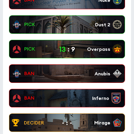
Grêmio
0:0
0
Keyd Stars
1
CCT 2026 Europe Series 6
(bo3)
CYBERSHOKE
11:10
0
13
:
9
GenOne
0
Tipsport Open Cup 1
(bo3)
UNiTY
8:4
0
NAVI Junior
0
-
:
-