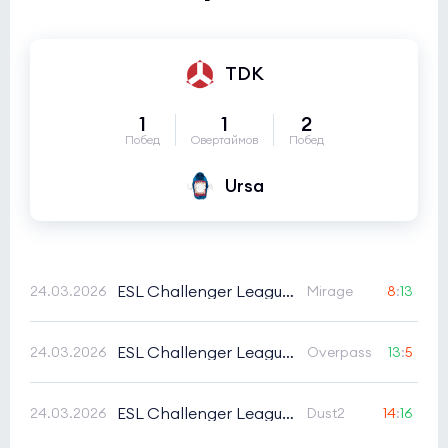
TDK
1
1
2
Побед
Овертаймов
Побед
Ursa
ESL Challenger League Season 51 Europe Cup 2
24.03.2026
Mirage
8
:
13
ESL Challenger League Season 51 Europe Cup 2
24.03.2026
Overpass
13
:
5
ESL Challenger League Season 51 Europe Cup 2
24.03.2026
Dust2
14
:
16