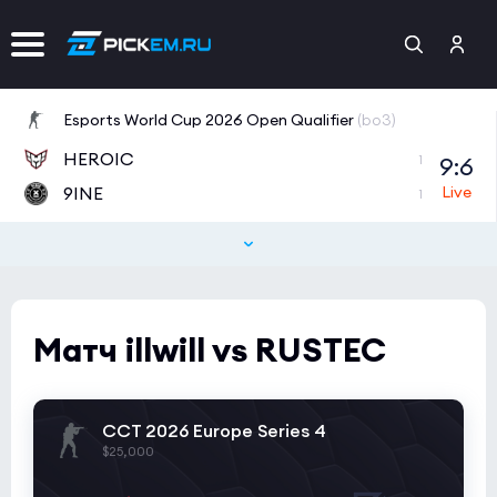
Esports World Cup 2026 Open Qualifier
(bo3)
HEROIC
9:6
1
9INE
1
Tipsport Open Cup 1
(bo3)
BRUTE
0:0
1
NAVI Junior
1
Матч illwill vs RUSTEC
CCT 2026 Europe Series 6
(bo3)
BET-M
2:8
0
CCT 2026 Europe Series 4
ex-RUSTEC
0
$25,000