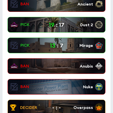
19
:
17
13
:
7
-
:
-