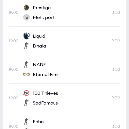
Prestige
19:00
BO3
Metizport
Liquid
19:00
BO3
Dhala
NADE
19:00
BO3
Eternal Fire
100 Thieves
19:00
BO3
SadFamous
Echo
19:00
BO3