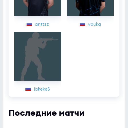
anttzz
youka
jakekeS
Последние матчи