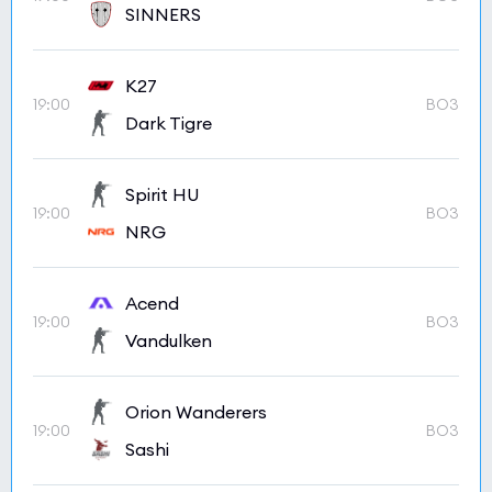
SINNERS
K27
19:00
BO3
Dark Tigre
Spirit HU
19:00
BO3
NRG
Acend
19:00
BO3
Vandulken
Orion Wanderers
19:00
BO3
Sashi