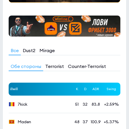
Все
Dust2
Mirage
Обе стороны
Terrorist
Counter-Terrorist
illwill
K
D
ADR
Swing
7kick
51
32
83.8
+2.59%
Maden
48
37
100.9
+5.37%