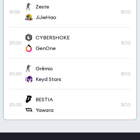
Zeste
19:00
BO3
JiJieHao
CYBERSHOKE
20:00
BO3
GenOne
Grêmio
20:00
BO3
Keyd Stars
BESTIA
23:00
BO3
Yawara