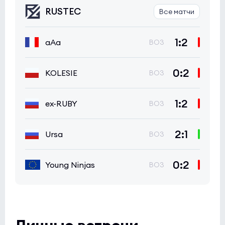
RUSTEC
Все матчи
1:2
aAa
BO3
0:2
KOLESIE
BO3
1:2
ex-RUBY
BO3
2:1
Ursa
BO3
0:2
Young Ninjas
BO3
Личные встречи