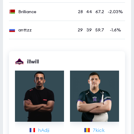
Brilliance
28
44
67.2
-2.03%
anttzz
29
39
59.7
-1.6%
illwill
hAdji
7kick