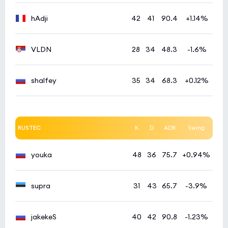
hAdji
42
41
90.4
+1.14%
VLDN
28
34
48.3
-1.6%
shalfey
35
34
68.3
+0.12%
RUSTEC
K
D
ADR
Swing
youka
48
36
75.7
+0.94%
supra
31
43
65.7
-3.9%
jakekeS
40
42
90.8
-1.23%