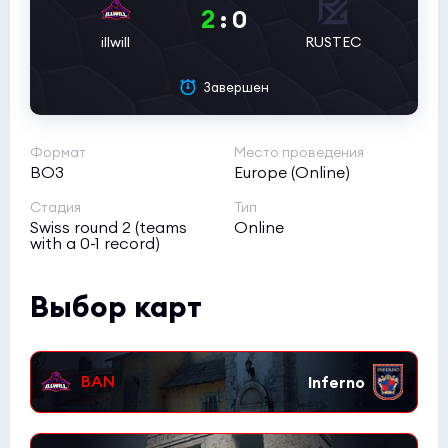
2
:
0
illwill
RUSTEC
Завершен
Формат
Место проведения
BO3
Europe (Online)
Стадия
Тип
Swiss round 2 (teams
Online
with a 0-1 record)
Выбор карт