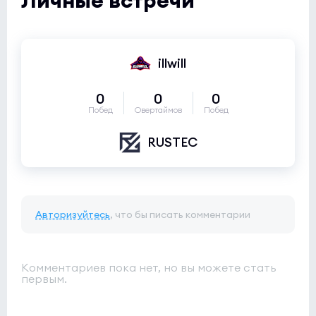
illwill
0
0
0
Побед
Овертаймов
Побед
RUSTEC
Авторизуйтесь
, что бы писать комментарии
Комментариев пока нет, но вы можете стать
первым.