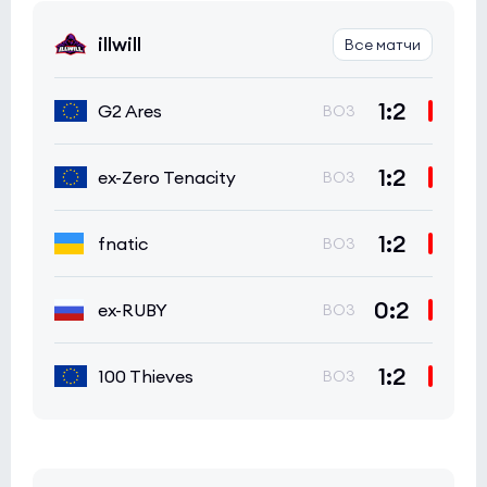
illwill
Все матчи
1:2
G2 Ares
BO3
1:2
ex-Zero Tenacity
BO3
1:2
fnatic
BO3
0:2
ex-RUBY
BO3
1:2
100 Thieves
BO3