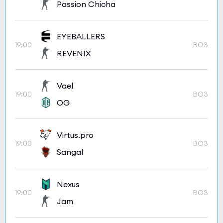
Passion Chicha
EYEBALLERS
19:00
BO3
REVENIX
Vael
19:00
BO3
OG
Virtus.pro
19:00
BO3
Sangal
Nexus
19:00
BO3
Jam