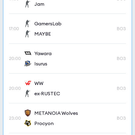
Jam
GamersLab
17:00
BO3
MAYBE
Yawara
20:00
BO3
Isurus
WW
20:00
BO3
ex-RUSTEC
METANOIA Wolves
23:00
BO3
Procyon