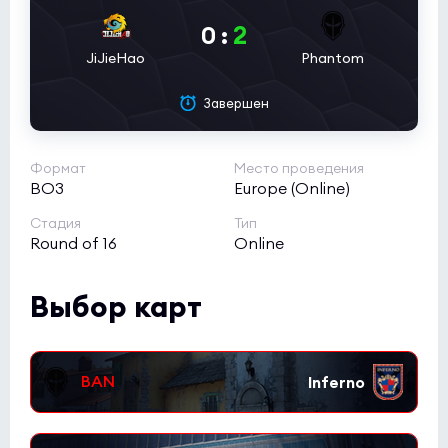
Butterfly
2
0
:
0:0
2
Rune Eaters
JiJieHao
Phantom
0
NODWIN Clutch Series 10
Завершен
(bo3)
1win
0:0
2
Формат
Место проведения
INOX Division
1
BO3
Europe (Online)
Стадия
Тип
Round of 16
Online
Выбор карт