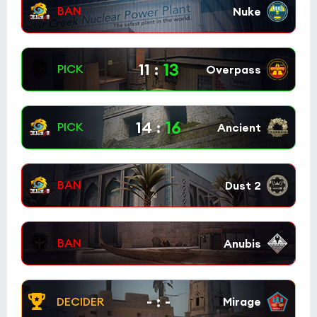
13
11
:
16
14
:
-
:
-