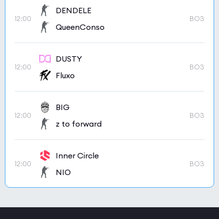
DENDELE
12:00
BO3
QueenConso
DUSTY
12:00
BO3
Fluxo
BIG
12:00
BO3
z to forward
Inner Circle
12:00
BO3
NIO