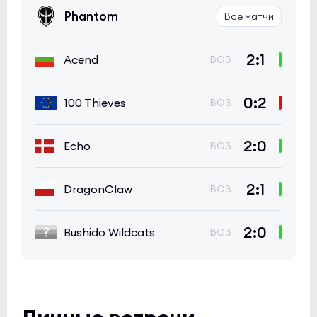
Phantom
Все матчи
2:1
Acend
BO3
0:2
100 Thieves
BO3
2:0
Echo
BO3
2:1
DragonClaw
BO3
2:0
Bushido Wildcats
BO3
Личные встречи