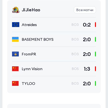
JiJieHao
Все матчи
0:2
Atreides
BO3
2:0
BASEMENT BOYS
BO3
2:0
FromPR
BO3
1:3
Lynn Vision
BO5
2:0
TYLOO
BO3