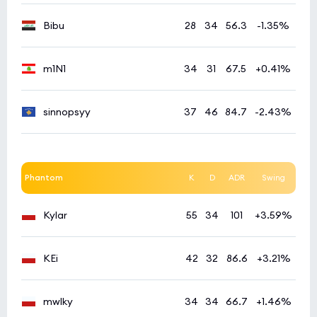
Bibu
28
34
56.3
-1.35%
m1N1
34
31
67.5
+0.41%
sinnopsyy
37
46
84.7
-2.43%
Phantom
K
D
ADR
Swing
Kylar
55
34
101
+3.59%
KEi
42
32
86.6
+3.21%
mwlky
34
34
66.7
+1.46%