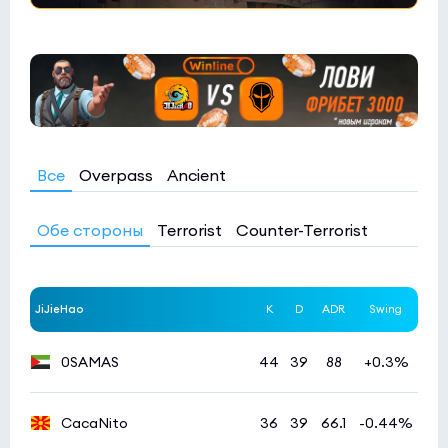
Все
Overpass
Ancient
Обе стороны
Terrorist
Counter-Terrorist
JiJieHao
K
D
ADR
Swing
0SAMAS
44
39
88
+0.3%
CacaNito
36
39
66.1
-0.44%