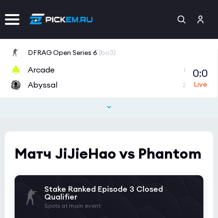
DFRAG Open Series 6
(bo3)
Arcade
0:0
1
Abyssal
2
Tipsport Open Cup 1
(bo3)
GamersLab
0:0
0
eSuba
2
Матч JiJieHao vs Phantom
Tipsport Open Cup 1
(bo3)
NAVI Junior
0:0
2
Stake Ranked Episode 3 Closed
MAYBE
0
Qualifier
Spots at main event
CCT 2026 Europe Series 6
(bo3)