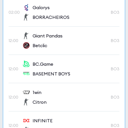
Galorys
02:00
BO3
BORRACHEIROS
Giant Pandas
12:00
BO3
Betclic
BC.Game
12:00
BO3
BASEMENT BOYS
1win
12:00
BO3
Citron
INFINITE
12:00
BO3