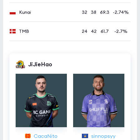
Kunai
32
38
69.3
-2.74%
TMB
24
42
61.7
-2.7%
JiJieHao
CacaNito
sinnopsyy