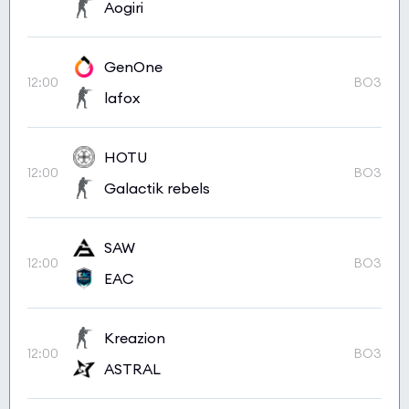
Aogiri
GenOne
12:00
BO3
lafox
HOTU
12:00
BO3
Galactik rebels
SAW
12:00
BO3
EAC
Kreazion
12:00
BO3
ASTRAL