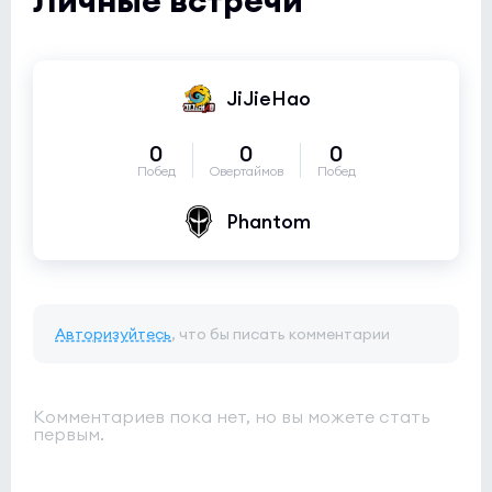
JiJieHao
0
0
0
Побед
Овертаймов
Побед
Phantom
Авторизуйтесь
, что бы писать комментарии
Комментариев пока нет, но вы можете стать
первым.