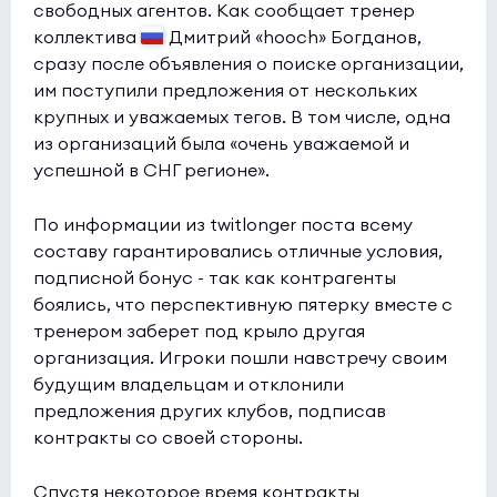
свободных агентов. Как сообщает тренер
1win
0:0
0
коллектива
Дмитрий «hooch» Богданов,
BASEMENT BOYS
сразу после объявления о поиске организации,
0
им поступили предложения от нескольких
Esports World Cup 2026 Open Qualifier
(bo3)
крупных и уважаемых тегов. В том числе, одна
из организаций была «очень уважаемой и
ABT
0:0
0
успешной в СНГ регионе».
9INE
0
По информации из twitlonger поста всему
Esports World Cup 2026 Open Qualifier
(bo3)
составу гарантировались отличные условия,
GenOne
0:0
0
подписной бонус - так как контрагенты
боялись, что перспективную пятерку вместе с
Galactik rebels
0
тренером заберет под крыло другая
организация. Игроки пошли навстречу своим
Esports World Cup 2026 Open Qualifier
(bo3)
будущим владельцам и отклонили
Iberian Soul
0:0
0
предложения других клубов, подписав
6666
0
контракты со своей стороны.
Спустя некоторое время контракты