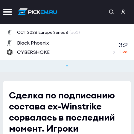
CCT 2026 Europe Series 6
(bo3)
Black Phoenix
3:2
1
CYBERSHOKE
0
Tipsport Open Cup 1
(bo3)
NAVI Junior
0:0
0
LPH
1
Сделка по подписанию
Tipsport Open Cup 1
(bo3)
состава ex-Winstrike
Nexus
1:0
1
сорвалась в последний
BRUTE
0
момент. Игроки
BetBoom Storm Season 4
(bo3)