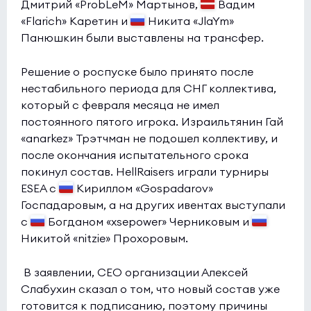
Дмитрий «ProbLeM» Мартынов,
Вадим
«Flarich» Каретин и
Никита «JlaYm»
Панюшкин были выставлены на трансфер.
Решение о роспуске было принято после
нестабильного периода для СНГ коллектива,
который с февраля месяца не имел
постоянного пятого игрока. Израильтянин Гай
«anarkez» Трэтчман не подошел коллективу, и
после окончания испытательного срока
покинул состав. HellRaisers играли турниры
ESEA с
Кириллом «Gospadarov»
Госпадаровым, а на других ивентах выступали
с
Богданом «xsepower» Черниковым и
Никитой «nitzie» Прохоровым.
В заявлении, СЕО организации Алексей
Слабухин сказал о том, что новый состав уже
готовится к подписанию, поэтому причины