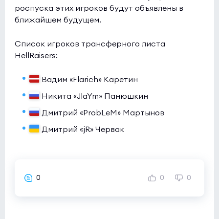
роспуска этих игроков будут объявлены в
ближайшем будущем.
Список игроков трансферного листа
HellRaisers:
Вадим «Flarich» Каретин
Никита «JlaYm» Панюшкин
Дмитрий «ProbLeM» Мартынов
Дмитрий «jR» Червак
0
0
0