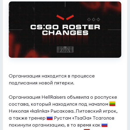
Butterfly
0:0
2
Rune Eaters
0
NODWIN Clutch Series 10
(bo3)
1win
0:0
2
INOX Division
1
Организация находится в процессе
подписания новой пятерки.
Организация HellRaisers объявила о роспуске
состава, который находился под началом
Николая «kalinka» Рысакова. Литовский игрок,
а также тренер
Рустам «TsaGa» Тсаголов
покинули организацию, в то время как