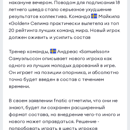
накануне вечером. Поводом для подписания 18
летнего шведа стало серьезное ухудшение
результатов коллектива. Команда
Майкила
«Golden» Селима практически вылетела из топ
20 рейтинга лучших команд мира. Новый игрок
должен оживить и усилить состав
Тренер команды,
Андреас «Samuelsson»
Самуэльссон описывает нового игрока как
одного из лучших молодых дарований в игре.
Он играет на позиции опорника, и абсолютно
точно будет введен в состав с течением
времени.
В своем заявлении fnatic отметили, что они не
знают, будет ли сохранен расширенный
формат состава, но внедрение чего-то иного и
нового может оправдаться. Решение -
попробовать играть в шесть игроков