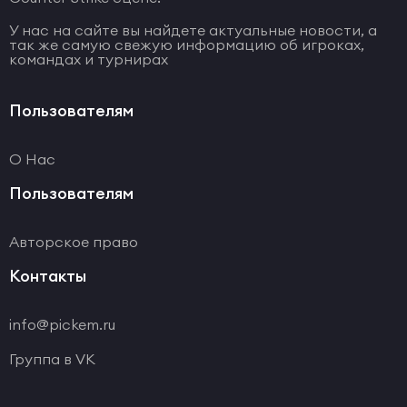
У нас на сайте вы найдете актуальные новости, а
так же самую свежую информацию об игроках,
командах и турнирах
Пользователям
О Нас
Пользователям
Авторское право
Контакты
info@pickem.ru
Группа в VK