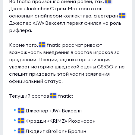
Во fnatic произошла смена ролей, так,
Джек «Jackinho» Стрём-Мэттсон стал
основным снайпером коллектива, а ветеран
Джеспер «JW» Векселл переключился на роль
рифлера.
Кроме того,
fnatic рассматривают
возможность внедрения в состав игроков за
пределами Швеции, однако организация
уважает историю шведской сцены CS:GO и не
спешит придавать этой части заявления
официальный статус.
Текущий состав
fnatic:
Джеспер «JW» Векселл
Фрэдди «KRIMZ» Йоханссон
Людвиг «Brollan» Бролин