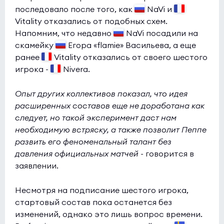
последовало после того, как
NaVi и
Vitality отказались от подобных схем.
Напомним, что недавно
NaVi посадили на
скамейку
Егора «flamie» Васильева, а еще
ранее
Vitality отказались от своего шестого
игрока -
Nivera.
Опыт других коллективов показал, что идея
расширенных составов еще не доработана как
следует, но такой эксперимент даст нам
необходимую встряску, а также позволит Пеппе
развить его феноменальный талант без
давления официальных матчей -
говорится в
заявлении.
Несмотря на подписание шестого игрока,
стартовый состав пока останется без
изменений, однако это лишь вопрос времени.