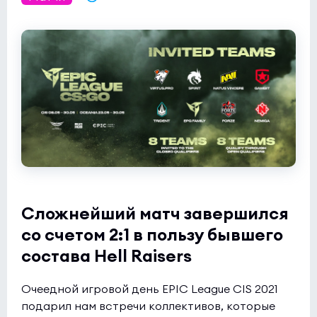
Butterfly
0:0
2
Rune Eaters
0
NODWIN Clutch Series 10
(bo3)
1win
0:0
2
INOX Division
1
Сложнейший матч завершился
со счетом 2:1 в пользу бывшего
состава Hell Raisers
Очеедной игровой день EPIC League CIS 2021
подарил нам встречи коллективов, которые