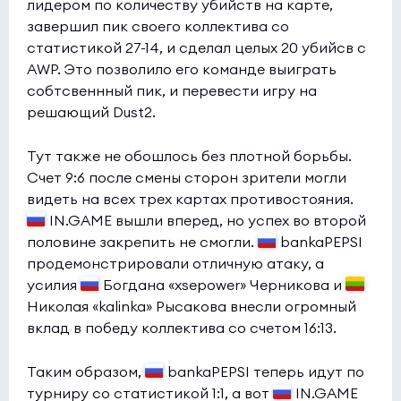
лидером по количеству убийств на карте,
завершил пик своего коллектива со
статистикой 27-14, и сделал целых 20 убийсв с
AWP. Это позволило его команде выиграть
собтсвеннный пик, и перевести игру на
решающий Dust2.
Тут также не обошлось без плотной борьбы.
Счет 9:6 после смены сторон зрители могли
видеть на всех трех картах противостояния.
IN.GAME вышли вперед, но успех во второй
половине закрепить не смогли.
bankaPEPSI
продемонстрировали отличную атаку, а
усилия
Богдана «xsepower» Черникова и
Николая «kalinka» Рысакова внесли огромный
вклад в победу коллектива со счетом 16:13.
Таким образом,
bankaPEPSI теперь идут по
турниру со статистикой 1:1, а вот
IN.GAME