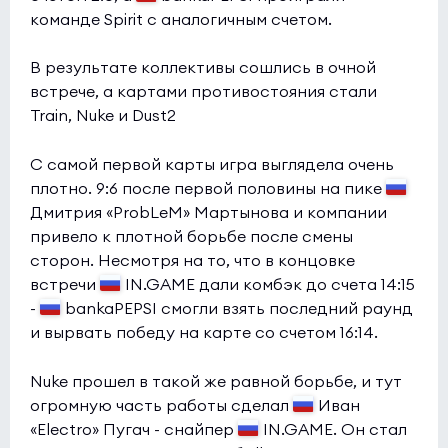
команде Spirit с аналогичным счетом.
В результате коллективы сошлись в очной
встрече, а картами противостояния стали
Train, Nuke и Dust2
C самой первой карты игра выглядела очень
плотно. 9:6 после первой половины на пике
Дмитрия «ProbLeM» Мартынова и компании
привело к плотной борьбе после смены
сторон. Несмотря на то, что в концовке
встречи
IN.GAME дали комбэк до счета 14:15
-
bankaPEPSI смогли взять последний раунд
и вырвать победу на карте со счетом 16:14.
Nuke прошел в такой же равной борьбе, и тут
огромную часть работы сделал
Иван
«Electro» Пугач - снайпер
IN.GAME. Он стал