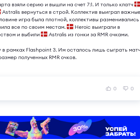
рта взяли серию и вышли на счет 7:1. И только клатч
Astralis вернуться в строй. Коллектив выиграл важны
половине игра была плотной, коллективы разменивались
вила все по своим местам.
Heroic выиграли в
еством и выбили
Astralis из гонки за RMR очками.
 рамках Flashpoint 3. Им осталось лишь сыграть мат
 размер полученных RMR очков.
0
0