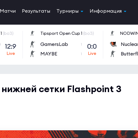
Матчи
Результаты
Турниры
Информация
1
(bo3)
Tipsport Open Cup 1
(bo3)
GamersLab
12:9
0:0
0
1
MAYBE
Butterf
1
1
 нижней сетки Flashpoint 3