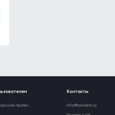
ьзователям
Контакты
орское право
info@pickem.ru
Группа в VK