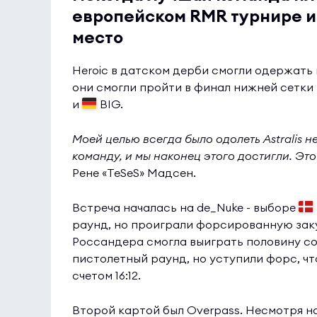
европейском RMR турнире и 
место
Heroic в датском дерби смогли одержать
они смогли пройти в финал нижней сетки 
и
BIG.
Моей целью всегда было одолеть Astralis н
команду, и мы наконец этого достигли. Это
Рене «TeSeS» Мадсен.
Встреча началась на de_Nuke - выборе
раунд, но проиграли форсированную заку
Россандера смогла выиграть половину со
пистолетный раунд, но уступили форс, чт
счетом 16:12.
Второй картой был Overpass. Несмотря на