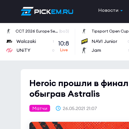
Новости
CCT 2026 Europe Series 6
(bo3)
Tipsport Open Cup 
Walczaki
NAVI Junior
10:8
1
UNiTY
Jam
0
Heroic прошли в финал
обыграв Astralis
Матчи
26.05.2021 21:07