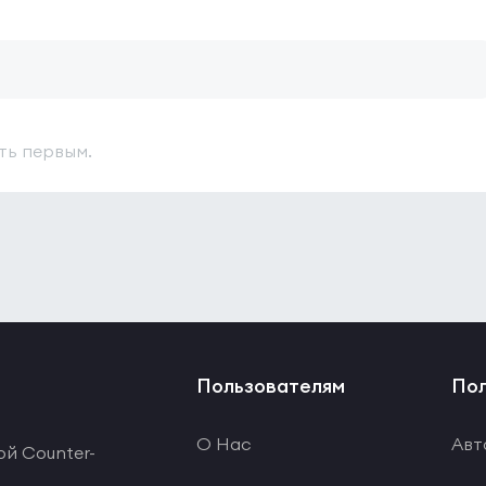
ть первым.
Пользователям
Пол
О Нас
Авт
ой Counter-