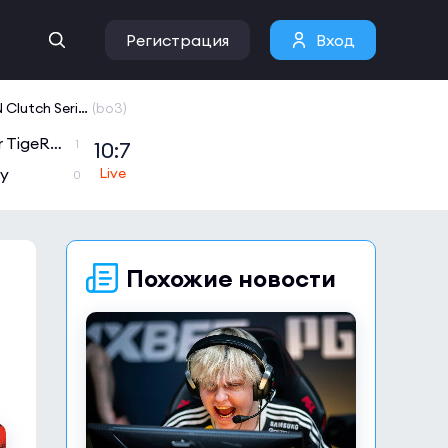
Регистрация
Вход
NODWIN Clutch Series 10
(bo3)
Nuclear TigeRES
10:7
1
ly
0
Похожие новости