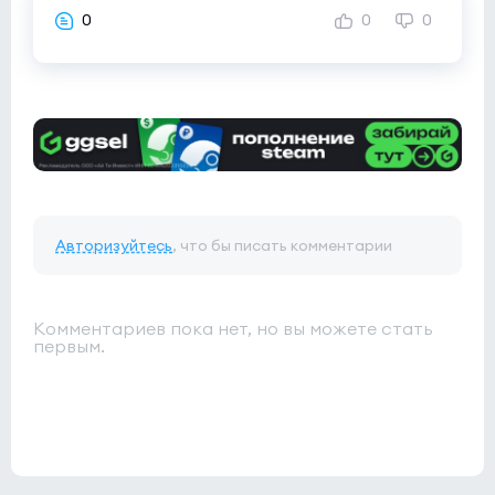
Acend
0:0
0
0
0
0
Vandulken
0
Esports World Cup 2026 Open Qualifier
(bo3)
Spirit HU
0:0
0
NRG
0
Tipsport Open Cup 1
(bo3)
Авторизуйтесь
, что бы писать комментарии
Nexus
0:0
0
Jam
0
Комментариев пока нет, но вы можете стать
первым.