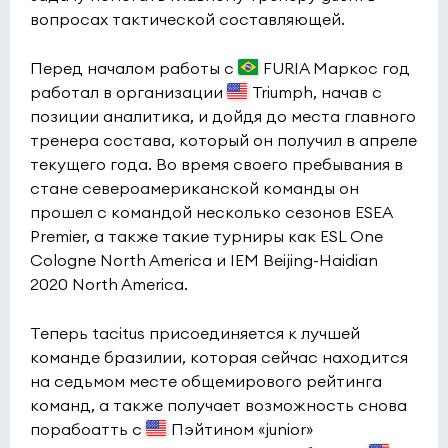
вопросах тактической составляющей.
Orion Wanderers
3:3
0
Sashi
0
Перед началом работы с
FURIA Маркос год
работал в организации
Triumph, начав с
Esports World Cup 2026 Open Qualifier
(bo3)
позиции аналитика, и дойдя до места главного
Liquid
6:3
0
тренера состава, который он получил в апреле
текущего года. Во время своего пребывания в
Dhala
0
стане североамериканской команды он
прошел с командой несколько сезонов ESEA
Esports World Cup 2026 Open Qualifier
(bo3)
Premier, а также такие турниры как ESL One
NADE
0:0
0
Cologne North America и IEM Beijing-Haidian
Eternal Fire
0
2020 North America.
Esports World Cup 2026 Open Qualifier
(bo3)
Теперь tacitus присоединяется к лучшей
команде бразилии, которая сейчас находится
100 Thieves
0:0
1
на седьмом месте общемирового рейтинга
SadFamous
0
команд, а также получает возможность снова
порабоатть с
Пэйтином «junior»
Esports World Cup 2026 Open Qualifier
(bo3)