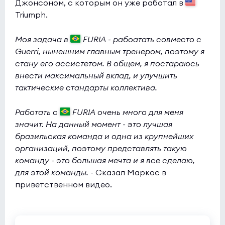
Джонсоном, с которым он уже работал в
levelONE
3:6
0
Triumph.
Phantom
0
Моя задача в
FURIA - рабоатать совместо с
Esports World Cup 2026 Open Qualifier
(bo3)
Guerri, нынешним главным тренером, поэтому я
стану его ассистетом. В общем, я постараюсь
Echo
10:0
0
внести максимальный вклад, и улучшить
Passion Chicha
0
тактические стандарты коллектива.
Esports World Cup 2026 Open Qualifier
(bo3)
Работать с
FURIA очень много для меня
EYEBALLERS
9:1
0
значит. На данный момент - это лучшая
бразильская команда и одна из крупнейших
REVENIX
0
организаций, поэтому представлять такую
команду - это большая мечта и я все сделаю,
Esports World Cup 2026 Open Qualifier
(bo3)
для этой команды. -
Сказал Маркос в
Vael
3:4
0
приветственном видео.
OG
0
Esports World Cup 2026 Open Qualifier
(bo3)