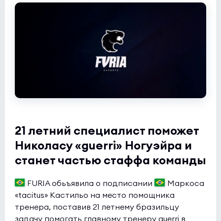
Zeste
0:3
0
JiJieHao
0
Esports World Cup 2026 Open Qualifier
(bo3)
FOKUS
2:2
0
Partizan
0
Esports World Cup 2026 Open Qualifier
(bo3)
MANGANESE
0:0
0
21 летний специалист поможет
SINNERS
1
Николасу «guerri» Ногуэйра и
станет частью стаффа команды
Esports World Cup 2026 Open Qualifier
(bo3)
K27
0:0
1
FURIA обьъявила о подписании
Маркоса
Dark Tigre
«tacitus» Кастильо на место помощника
0
тренера, поставив 21 летнему бразильцу
Esports World Cup 2026 Open Qualifier
(bo3)
задачу помогать главному тренеру guerri в