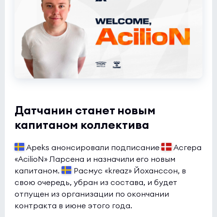
Butterfly
0:0
2
Rune Eaters
0
NODWIN Clutch Series 10
(bo3)
1win
0:0
2
INOX Division
1
Датчанин станет новым
капитаном коллектива
Apeks анонсировали подписание
Асгера
«AcilioN» Ларсена и назначили его новым
капитаном.
Расмус «kreaz» Йоханссон, в
свою очередь, убран из состава, и будет
отпущен из организации по окончании
контракта в июне этого года.