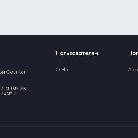
Пользователям
Пол
О Нас
Авт
ой Counter-
и, а так же
ндах и