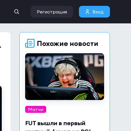
Регистрация
Вход
Похожие новости
-
Матчи
FUT вышли в первый