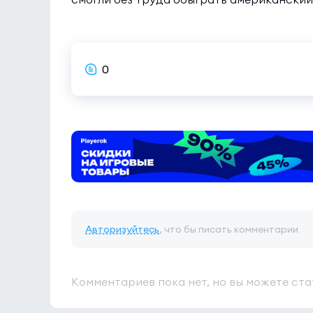
0
Авторизуйтесь
, что бы писать комментарии
Комментариев пока нет, но вы можете ста