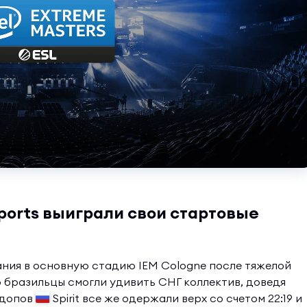
sports выиграли свои стартовые
дания в основную стадию IEM Cologne после тяжелой
o бразильцы смогли удивить СНГ коллектив, доведя
 допов
Spirit все же одержали верх со счетом 22:19 и