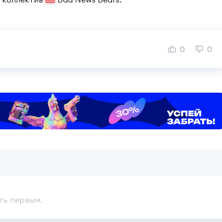
0
0
ть первым.