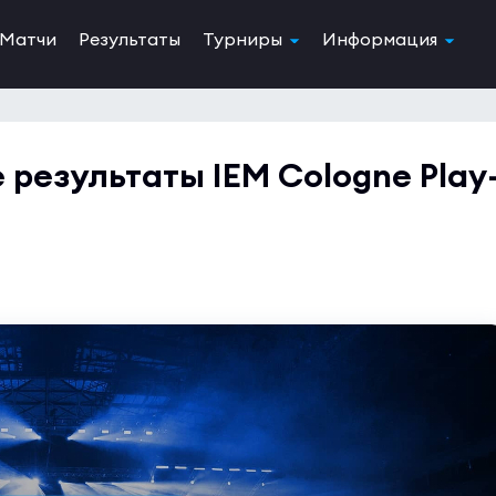
Матчи
Результаты
Турниры
Информация
 результаты IEM Cologne Play