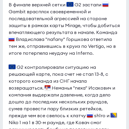
В финале верхней сетки
G2 застали
Gambit врасплох своевременной и
последовательной агрессией на стороне
защиты в рамках карты Mirage, чтобы добиться
впечатляющего результата в начале. Команда
Владислава "nafany" Горшкова ответила
тем же, отправившись в круиз по Vertigo, но в
итоге потерпела неудачу на Inferno.
G2 контролировали ситуацию на
решающей карте, пока счет не стал 13-8, с
которого команда из СНГ начала
возвращаться.
Неманья "nexa" Исакович и
компания выдержали давление, когда дело
дошло до последних нескольких раундов,
сумев провести пару близких ретейков,
прежде чем все свелось к клатчу
sh1ro и
Niko 1 на 1 в 30-м раунде, где Ковач смог