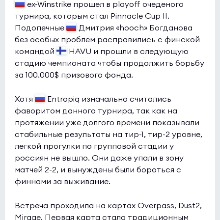
ex-Winstrike прошел в playoff очеденого
Iberian Soul
0:0
0
турнира, которым стал Pinnacle Cup II.
6666
Подопечные
Дмитрия «hooch» Богданова
1
без особых проблем расправились с финской
командой
HAVU и прошли в следующую
стадию чемпионата чтобы продолжить борьбу
за 100.000$ призового фонда.
Хотя
Entropiq изначально считались
фаворитом данного турнира, так как на
протяжении уже долгого времени показывали
стабильные результаты на тир-1, тир-2 уровне,
легкой прогулки по групповой стадии у
россиян не вышло. Они даже упали в зону
матчей 2-2, и вынуждены были бороться с
финнами за выживание.
Встреча проходила на картах Overpass, Dust2,
Mirage. Первая карта стала традиционным