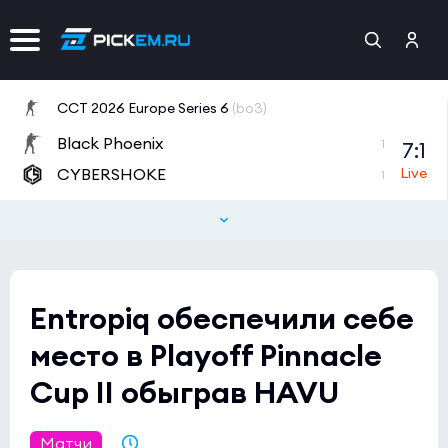
CCT 2026 Europe Series 6
(bo3)
Black Phoenix
7:1
1
CYBERSHOKE
1
BetBoom Storm Season 4
(bo3)
Procyon
7:1
1
ODDIK Academy
0
Entropiq обеспечили себе
Esports World Cup 2026 Open Qualifier
(bo3)
место в Playoff Pinnacle
Fluxo
3:2
1
Cup II обыграв HAVU
DUSTY
0
Esports World Cup 2026 Open Qualifier
(bo3)
Матчи
13.07.2021 22:28