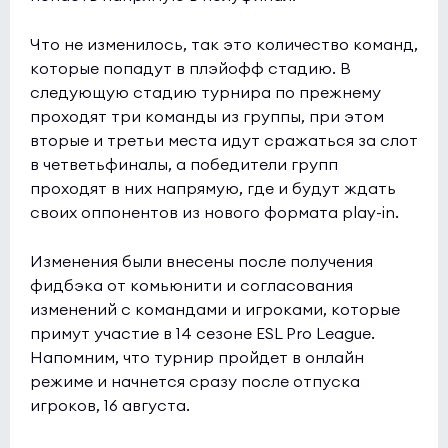
Phantom
0:0
1
Что не изменилось, так это количество команд,
JiJieHao
0
которые попадут в плэйофф стадию. В
следующую стадию турнира по прежнему
Esports World Cup 2026 Open Qualifier
(bo3)
проходят три команды из группы, при этом
EYEBALLERS
9:11
0
вторые и третьи места идут сражаться за слот
в четветьфиналы, а победители групп
K27
0
проходят в них напрямую, где и будут ждать
своих оппонентов из нового формата play-in.
Изменения были внесены после получения
фидбэка от комьюнити и согласования
изменений с командами и игроками, которые
примут участие в 14 сезоне ESL Pro League.
Напомним, что турнир пройдет в онлайн
режиме и начнется сразу после отпуска
игроков, 16 августа.