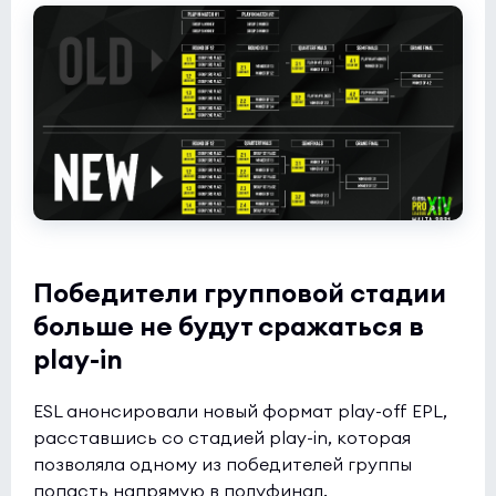
Betclic
2:4
0
Sashi
1
Esports World Cup 2026 Open Qualifier
(bo3)
BIG
0:0
0
GenOne
1
Esports World Cup 2026 Open Qualifier
(bo3)
1win
0:0
1
Победители групповой стадии
Acend
0
больше не будут сражаться в
play-in
UESF Championship of Ukraine 2026 Stage 3
(bo3)
winstonblue
1:0
0
ESL анонсировали новый формат play-off EPL,
B8 Academy
расставшись со стадией play-in, которая
1
позволяла одному из победителей группы
Esports World Cup 2026 Open Qualifier
(bo3)
попасть напрямую в полуфинал.