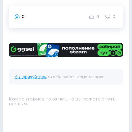
0
0
0
Авторизуйтесь
, что бы писать комментарии
Комментариев пока нет, но вы можете стать
первым.