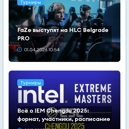
Турниры
FaZe выступят на HLC Belgrade
PRO
01.04.2026 10:54
Турниры
Всё о IEM Chengdu 2025:
формат, участники, расписание
и призовой фонд