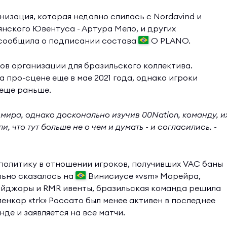
низация, которая недавно слилась с Nordavind и
нского Ювентуса - Артура Мело, и других
 сообщила о подписании состава
O PLANO.
ов организации для бразильского коллектива.
 про-сцене еще в мае 2021 года, однако игроки
 еще раньше.
мира, однако досконально изучив 00Nation, команду, и
 что тут больше не о чем и думать - и согласились. -
 политику в отношении игроков, получивших VAC баны
льно сказалось на
Винисиусе «vsm» Морейра,
эйджоры и RMR ивенты, бразильская команда решила
енкар «trk» Россато был менее активен в последнее
нде и заявляется на все матчи.