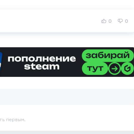
0
0
ть первым.