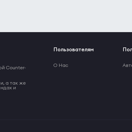
Пользователям
Пол
О Нас
Авт
ой Counter-
и, а так же
ндах и