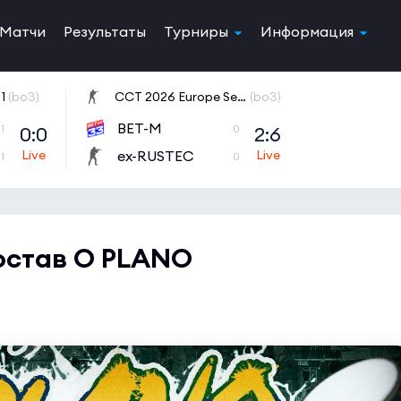
Матчи
Результаты
Турниры
Информация
1
(bo3)
CCT 2026 Europe Series 6
(bo3)
BET-M
0:0
2:6
1
0
ex-RUSTEC
1
0
остав O PLANO