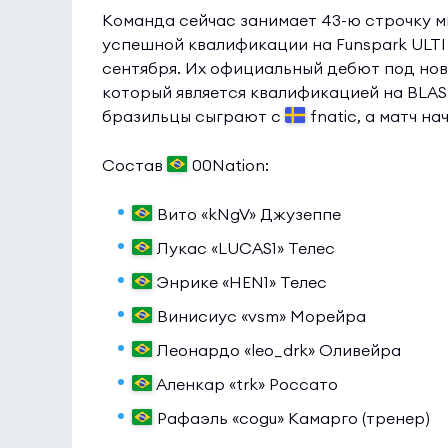
Команда сейчас занимает 43-ю строчку м
успешной квалификации на Funspark ULTI Eu
сентября. Их официальный дебют под новы
который является квалификацией на BLAST
бразильцы сыграют с
fnatic, а матч н
Состав
00Nation:
Вито «kNgV» Джузеппе
Лукас «LUCAS1» Телес
Энрике «HEN1» Телес
Винисиус «vsm» Морейра
Леонардо «leo_drk» Оливейра
Аленкар «trk» Россато
Рафаэль «cogu» Камарго (тренер)