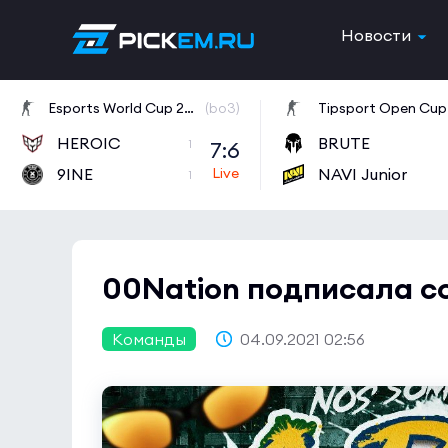
Новости
Esports World Cup 2026 Open Qualifier
(bo3)
Tipsport Open Cup 
HEROIC
BRUTE
7:6
1
9INE
NAVI Junior
1
00Nation подписала с
Команды
04.09.2021 02:56