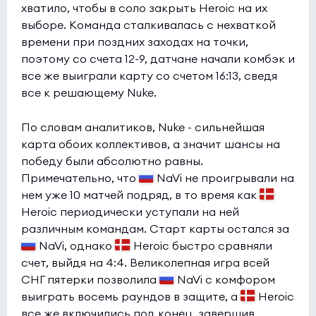
хватило, чтобы в соло закрыть Heroic на их
выборе. Команда сталкивалась с нехваткой
времени при поздних заходах на точки,
поэтому со счета 12-9, датчане начали комбэк и
все же выиграли карту со счетом 16:13, сведя
все к решающему Nuke.
По словам аналитиков, Nuke - сильнейшая
карта обоих коллективов, а значит шансы на
победу были абсолютно равны.
Примечательно, что
NaVi не проигрывали на
нем уже 10 матчей подряд, в то время как
Heroic периодически уступали на ней
различным командам. Старт карты остался за
NaVi, однако
Heroic быстро сравняли
счет, выйдя на 4:4. Великолепная игра всей
СНГ пятерки позволила
NaVi с комфором
выиграть восемь раундов в защите, а
Heroic
все же включились под конец, завершив