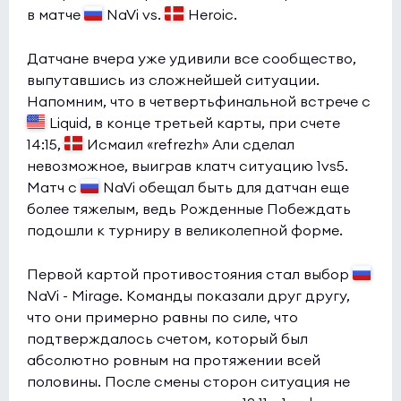
в матче
NaVi vs.
Heroic.
Датчане вчера уже удивили все сообщество,
выпутавшись из сложнейшей ситуации.
Напомним, что в четвертьфинальной встрече с
Liquid, в конце третьей карты, при счете
14:15,
Исмаил «refrezh» Али сделал
невозможное, выиграв клатч ситуацию 1vs5.
Матч с
NaVi обещал быть для датчан еще
более тяжелым, ведь Рожденные Побеждать
подошли к турниру в великолепной форме.
Первой картой противостояния стал выбор
NaVi - Mirage. Команды показали друг другу,
что они примерно равны по силе, что
подтверждалось счетом, который был
абсолютно ровным на протяжении всей
половины. После смены сторон ситуация не