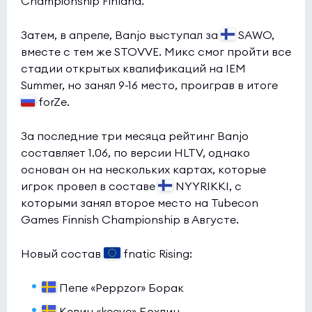
Championship Finland.
Затем, в апреле, Banjo выступал за
SAWO,
вместе с тем же STOVVE. Микс смог пройти все
стадии открытых квалификаций на IEM
Summer, но занял 9-16 место, проиграв в итоге
forZe.
За последние три месяца рейтинг Banjo
составляет 1.06, по версии HLTV, однако
основан он на нескольких картах, которые
игрок провел в составе
NYYRIKKI, с
которыми занял второе место на Tubecon
Games Finnish Championship в Августе.
Новый состав
fnatic Rising:
Пепе «Peppzor» Борак
Кевин «keeve» Бохлин