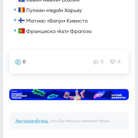
Лулиан «regali» Харьяу
Матиас «Banjo» Кивисто
Франциско «kst» Фрагозо
0
0
0
Авторизуйтесь
, что бы писать комментарии