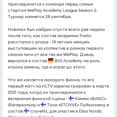
присоединится к команде перед самым
стартом WePlay Academy League Season 2.
Турнир начнется 28 сентября.
Новичок был найден спустя всего две недели
после того, как состав академии fnatic
расстался с prosus - 18 летним немцем,
выступавшем за коллектив в рамках первого
сезона лиги от все тех же WePlay. Дэвид
вернулся в состав
BIG Academy на роль
игрока замены, где и играл до этого.
Что же касается молодого финна, то его
первый матч на HLTV зарегистрирован в марте
2021 года, когда он присоединился к
ветеранам финской сцены -
Киммо «BASiC»
Фагерхольму и
Тони «STOVVE» Луйконнену в
состав
croveNt, для участия в Elisa Nordic