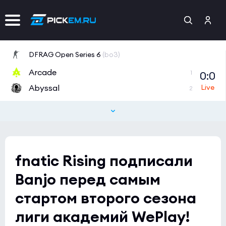
DFRAG Open Series 6
(bo3)
Arcade
0:0
1
Abyssal
2
Tipsport Open Cup 1
(bo3)
GamersLab
0:0
0
eSuba
2
fnatic Rising подписали
Tipsport Open Cup 1
(bo3)
Banjo перед самым
NAVI Junior
0:0
2
стартом второго сезона
MAYBE
0
лиги академий WePlay!
CCT 2026 Europe Series 6
(bo3)