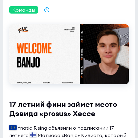
Butterfly
0:0
2
Команды
25.09.2021 16:58
Rune Eaters
0
NODWIN Clutch Series 10
(bo3)
1win
0:0
2
INOX Division
1
17 летний финн займет место
Дэвида «prosus» Хессе
fnatic Rising объявили о подписании 17
летнего
Матиаса «Banjo» Кивисто, который