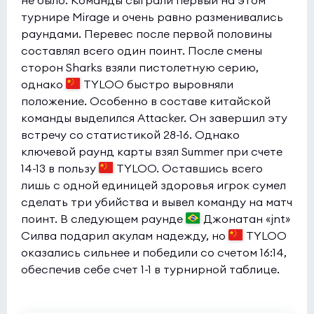
не было. Команды сыграли первый на этом
турнире Mirage и очень равно разменивались
раундами. Перевес после первой половины
составлял всего один поинт. После смены
сторон Sharks взяли пистолетную серию,
однако
TYLOO быстро выровняли
положение. Особенно в составе китайской
команды выделился Attacker. Он завершил эту
встречу со статистикой 28-16. Однако
ключевой раунд карты взял Summer при счете
14-13 в пользу
TYLOO. Оставшись всего
лишь с одной единицей здоровья игрок сумел
сделать три убийства и вывел команду на матч
поинт. В следующем раунде
Джонатан «jnt»
Силва подарил акулам надежду, но
TYLOO
оказались сильнее и победили со счетом 16:14,
обеспечив себе счет 1-1 в турнирной таблице.