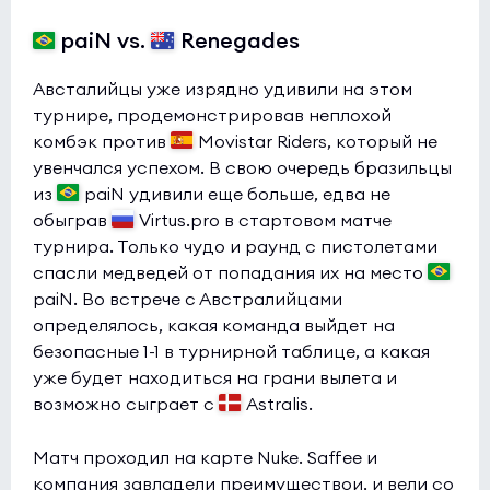
paiN vs.
Renegades
Австалийцы уже изрядно удивили на этом
турнире, продемонстрировав неплохой
комбэк против
Movistar Riders, который не
увенчался успехом. В свою очередь бразильцы
из
paiN удивили еще больше, едва не
обыграв
Virtus.pro в стартовом матче
турнира. Только чудо и раунд с пистолетами
спасли медведей от попадания их на место
paiN. Во встрече с Австралийцами
определялось, какая команда выйдет на
безопасные 1-1 в турнирной таблице, а какая
уже будет находиться на грани вылета и
возможно сыграет с
Astralis.
Матч проходил на карте Nuke. Saffee и
компания завладели преимуществои, и вели со