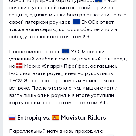
самая популярная карта турнира.
ENCE
начали с успешной пистолетной серии за
защиту, однако мышки быстро ответили на это
своей пятеркой раундов.
ENCE в ответ
также взяли серию, которая обеспечила им
победу в половине со счетом 9:6.
После смены сторон
MOUZ начали
успешный комбэк и смогли даже выйти вперед,
но
Марко «Snappi» Пфайфер, оставшись
1vs3 смог взять раунд, имея на руках лишь
TEC9. Это стало переломным моментом во
встрече. После этого клатча, мышки смогли
взять лишь один раунд и в итоге уступили
карту своим оппонентам со счетом 16:11.
Entropiq vs.
Movistar Riders
Параллельный матч вновь проходил с