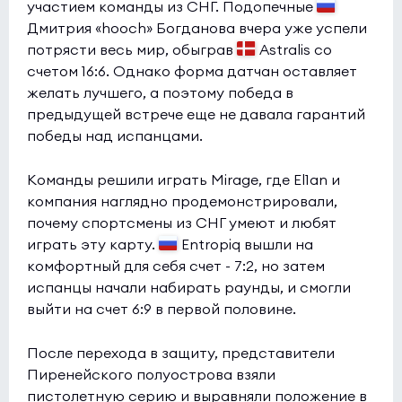
участием команды из СНГ. Подопечные
Дмитрия «hooch» Богданова вчера уже успели
потрясти весь мир, обыграв
Astralis со
счетом 16:6. Однако форма датчан оставляет
желать лучшего, а поэтому победа в
предыдущей встрече еще не давала гарантий
победы над испанцами.
Команды решили играть Mirage, где El1an и
компания наглядно продемонстрировали,
почему спортсмены из СНГ умеют и любят
играть эту карту.
Entropiq вышли на
комфортный для себя счет - 7:2, но затем
испанцы начали набирать раунды, и смогли
выйти на счет 6:9 в первой половине.
После перехода в защиту, представители
Пиренейского полуострова взяли
пистолетную серию и выравняли положение в