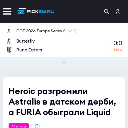
CCT 2026 Europe Series 6
(bo3)
Butterfly
0:0
2
Rune Eaters
0
Heroic разгромили
Astralis в датском дерби,
а FURIA обыграли Liquid
Матчи
31.10.2021 15:06