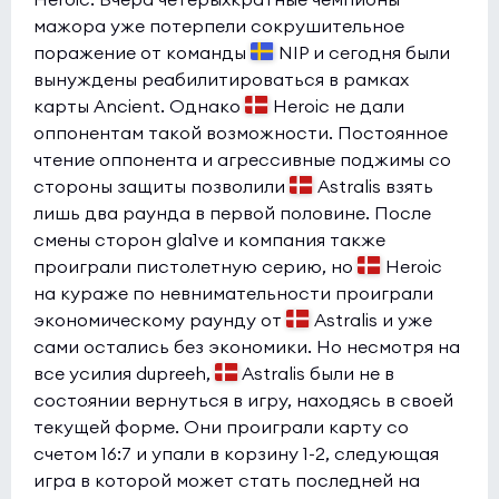
мажора уже потерпели сокрушительное
поражение от команды
NIP и сегодня были
вынуждены реабилитироваться в рамках
карты Ancient. Однако
Heroic не дали
оппонентам такой возможности. Постоянное
чтение оппонента и агрессивные поджимы со
стороны защиты позволили
Astralis взять
лишь два раунда в первой половине. После
смены сторон gla1ve и компания также
проиграли пистолетную серию, но
Heroic
на кураже по невнимательности проиграли
экономическому раунду от
Astralis и уже
сами остались без экономики. Но несмотря на
все усилия dupreeh,
Astralis были не в
состоянии вернуться в игру, находясь в своей
текущей форме. Они проиграли карту со
счетом 16:7 и упали в корзину 1-2, следующая
игра в которой может стать последней на