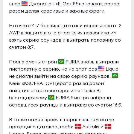
внес
Джонатан «EliGe» Яблоновски, раз за
разом делая красивые и важные фраги.
На счете 4-7 бразильцы стали использовать 2
AWP в защите и эта стратегия позволила им
взять серию раундов и выиграть половину со
счетом 8:7.
После смены строн
FURIA вновь выиграли
пистолетную серию, но на этот раз
Liquid
не смогли выйти на свою серию раундов.
Кейк «KSCERATO» Церато раз за разом
находил стартовые фраги на точке В,
благодаря чему
FURIA быстро набрала
оставшиеся раунды и выиграла со счетом 16:9.
В то же самое время в параллельном матче
проходило датское дерби
Astralis и
Heroic. Вчера четерыхкратные чемпионы