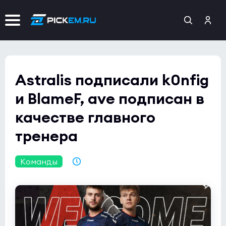
Astralis подписали k0nfig
и BlameF, ave подписан в
качестве главного
тренера
Команды
04.11.2021 10:22