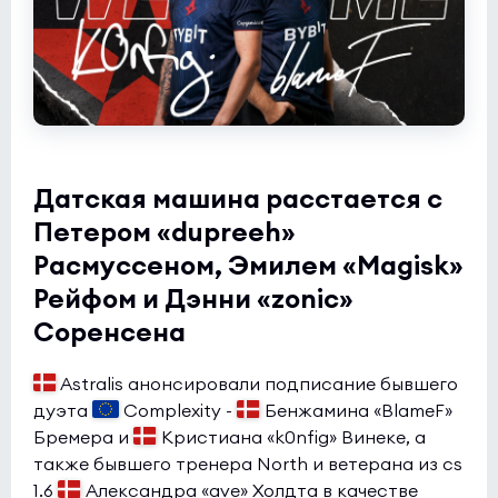
Датская машина расстается с
Петером «dupreeh»
Расмуссеном, Эмилем «Magisk»
Рейфом и Дэнни «zonic»
Соренсена
Astralis анонсировали подписание бывшего
дуэта
Complexity -
Бенжамина «BlameF»
Бремера и
Кристиана «k0nfig» Винеке, а
также бывшего тренера North и ветерана из cs
1.6
Александра «ave» Холдта в качестве