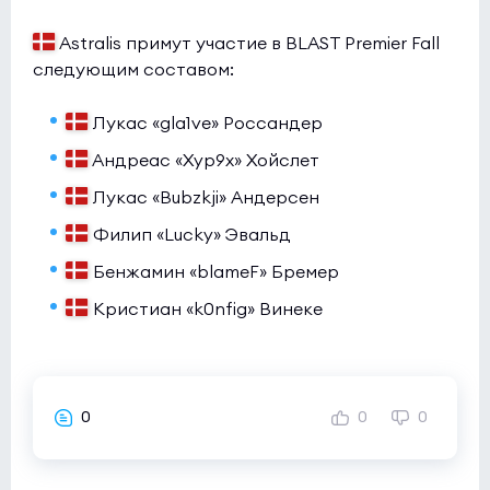
Astralis примут участие в BLAST Premier Fall
следующим составом:
Лукас «gla1ve» Россандер
Андреас «Xyp9x» Хойслет
Лукас «Bubzkji» Андерсен
Филип «Lucky» Эвальд
Бенжамин «blameF» Бремер
Кристиан «k0nfig» Винеке
0
0
0