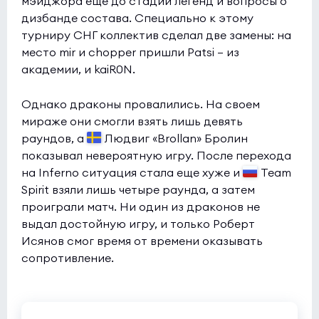
мэйджора еще до стадии легенд и вопросы о
дизбанде состава. Специально к этому
турниру СНГ коллектив сделал две замены: на
место mir и chopper пришли Patsi — из
академии, и kaiR0N.
Однако драконы провалились. На своем
мираже они смогли взять лишь девять
раундов, а
Людвиг «Brollan» Бролин
показывал невероятную игру. После перехода
на Inferno ситуация стала еще хуже и
Team
Spirit взяли лишь четыре раунда, а затем
проиграли матч. Ни один из драконов не
выдал достойную игру, и только Роберт
Исянов смог время от времени оказывать
сопротивление.