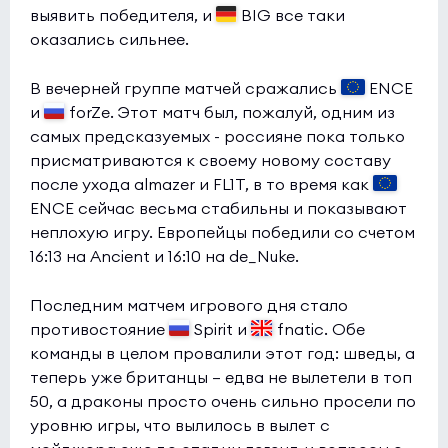
выявить победителя, и
BIG все таки
оказались сильнее.
В вечерней группе матчей сражались
ENCE
и
forZe. Этот матч был, пожалуй, одним из
самых предсказуемых - россияне пока только
присматриваются к своему новому составу
после ухода almazer и FL1T, в то время как
ENCE сейчас весьма стабильны и показывают
неплохую игру. Европейцы победили со счетом
16:13 на Ancient и 16:10 на de_Nuke.
Последним матчем игрового дня стало
противостояние
Spirit и
fnatic. Обе
команды в целом провалили этот год: шведы, а
теперь уже британцы — едва не вылетели в топ
50, а драконы просто очень сильно просели по
уровню игры, что вылилось в вылет с