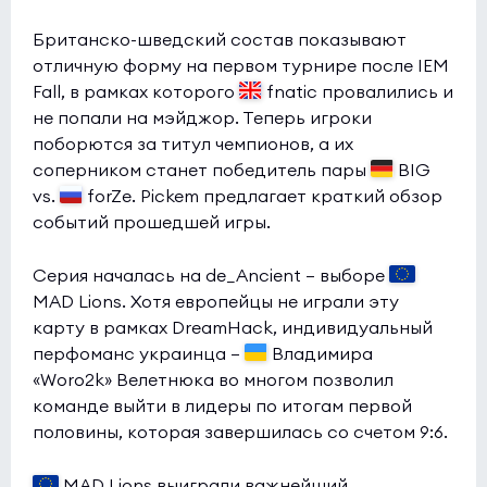
Британско-шведский состав показывают
отличную форму на первом турнире после IEM
Fall, в рамках которого
fnatic провалились и
не попали на мэйджор. Теперь игроки
поборются за титул чемпионов, а их
соперником станет победитель пары
BIG
vs.
forZe. Pickem предлагает краткий обзор
событий прошедшей игры.
Серия началась на de_Ancient — выборе
MAD Lions. Хотя европейцы не играли эту
карту в рамках DreamHack, индивидуальный
перфоманс украинца —
Владимира
«Woro2k» Велетнюка во многом позволил
команде выйти в лидеры по итогам первой
половины, которая завершилась со счетом 9:6.
MAD Lions выиграли важнейший