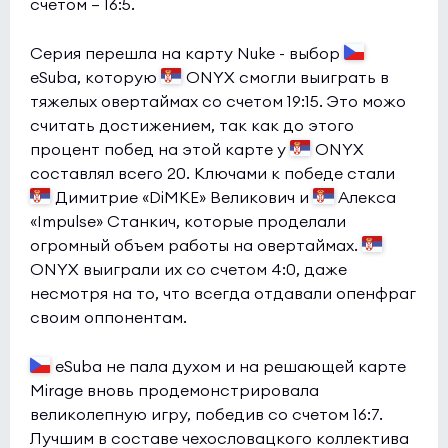
счетом — 16:5.
Серия перешла на карту Nuke - выбор
eSuba, которую
ONYX смогли выиграть в
тяжелых овертаймах со счетом 19:15. Это можо
считать достижением, так как до этого
процент побед на этой карте у
ONYX
составлял всего 20. Ключами к победе стали
Димитрие «DiMKE» Великович и
Алекса
«Impulse» Станкич, которые проделали
огромный объем работы на овертаймах.
ONYX выиграли их со счетом 4:0, даже
несмотря на то, что всегда отдавали опенфраг
своим оппонентам.
eSuba не пала духом и на решающей карте
Mirage вновь продемонстрировала
великолепную игру, победив со счетом 16:7.
Лучшим в составе чехословацкого коллектива