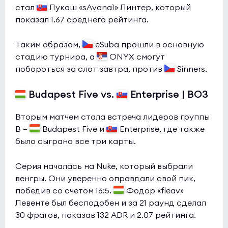
стал
Лукаш «sAvana1» Линтер, который
показал 1.67 среднего рейтинга.
Таким образом,
eSuba прошли в основную
стадию турнира, а
ONYX смогут
побороться за слот завтра, против
Sinners.
Budapest Five vs.
Enterprise | BO3
Вторым матчем стала встреча лидеров группы
B —
Budapest Five и
Enterprise, где также
было сыграно все три карты.
Серия началась на Nuke, который выбрали
венгры. Они уверенно оправдали свой пик,
победив со счетом 16:5.
Фодор «fleav»
Левенте был бесподобен и за 21 раунд сделал
30 фрагов, показав 132 ADR и 2.07 рейтинга.