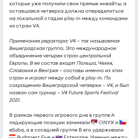
которых уже получили свои прямые инвайты, а
оставшаяся четверка должна опеределиться
на локальной стадии play-in между командами
из стран V4.
Примечание редактора: V4 — так называемая
Вишеградская группа. Это международное
объединение четырех стран центральной
Европы. В ее состав входят Польша, Чехия,
Словакия и Венгрия — составы именно из этих
стран и играют между собой в play-in. По
сокращению Вишеградской четверки — V4, и был
назван сам турнир — V4 Future Sports Festival
2021.
В рамках первого игрового дня в группе А
лидирующие позиции занимали
ONYX и
eSuba, а в соседней группе B его удерживали
Budapest Five и
Enterprise. Именно между