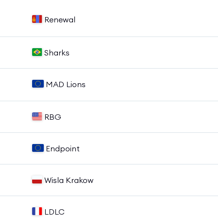
Renewal
Sharks
MAD Lions
RBG
Endpoint
Wisla Krakow
LDLC