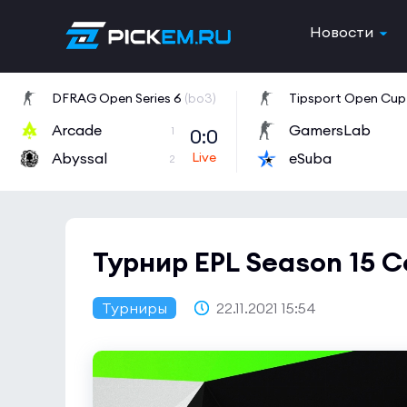
Новости
DFRAG Open Series 6
(bo3)
Tipsport Open Cup 
Arcade
GamersLab
0:0
1
Abyssal
eSuba
2
Турнир EPL Season 15 C
Турниры
22.11.2021 15:54