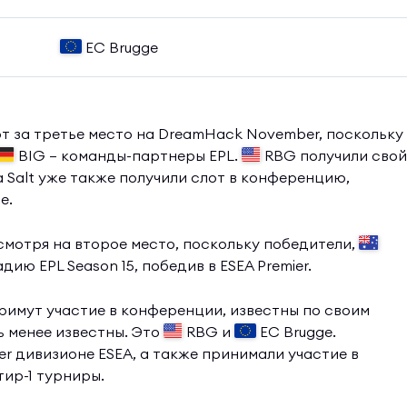
EC Brugge
от за третье место на DreamHack November, поскольку
BIG — команды-партнеры EPL.
RBG получили свой
a Salt уже также получили слот в конференцию,
e.
смотря на второе место, поскольку победители,
ию EPL Season 15, победив в ESEA Premier.
римут участие в конференции, известны по своим
ь менее известны. Это
RBG и
EC Brugge.
r дивизионе ESEA, а также принимали участие в
тир-1 турниры.