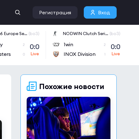
Регистрация
Вход
CCT 2026 Europe Series 6
(bo3)
NODWIN Clutch Series 10
(bo3)
ly
1win
0:0
0:0
2
2
aters
INOX Division
0
1
Похожие новости