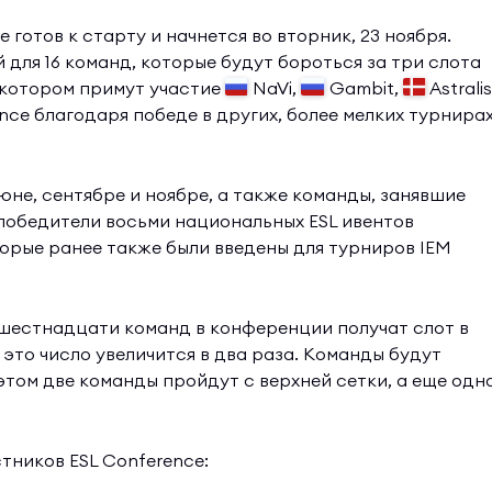
e готов к старту и начнется во вторник, 23 ноября.
для 16 команд, которые будут бороться за три слота
в котором примут участие
NaVi,
Gambit,
Astralis
nce благодаря победе в других, более мелких турнира
не, сентябре и ноябре, а также команды, занявшие
и победители восьми национальных ESL ивентов
оторые ранее также были введены для турниров IEM
з шестнадцати команд в конференции получат слот в
 это число увеличится в два раза. Команды будут
и этом две команды пройдут с верхней сетки, а еще одн
тников ESL Conference: