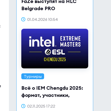
FaZe выступят на HLC
Belgrade PRO
01.04.2026 10:54
х
Турниры
а
Всё о IEM Chengdu 2025:
формат, участники,
расписание и призовой
02.11.2025 17:22
фонд