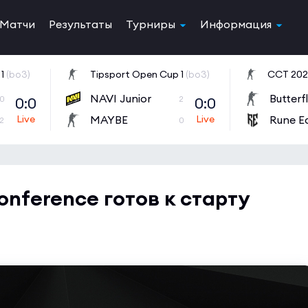
Матчи
Результаты
Турниры
Информация
1
(bo3)
Tipsport Open Cup 1
(bo3)
NAVI Junior
Butterf
0:0
0:0
0
2
MAYBE
Rune E
2
0
onference готов к старту