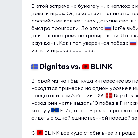
В этой встрече на бумаге у них неплохо 
девяти играх. Однако стоит понимать, про
российским коллективом датчане смогли 
быстро проиграли. До этого
forZe выб
длительное время не тренировали. Датски
раундами. Как итог, уверенная победа
из пяти игроков состава.
Dignitas vs.
BLINK
Второй матчап был куда интереснее во п
находятся примерно на одном уровне в м
представители Албании — 36.
Dignitas 
назад они могли выдать 10 побед в 11 иг
карту у
FaZe, а затем резко просесть 
сидеть с одной единственной победой за
С
BLINK все куда стабильнее и проще.