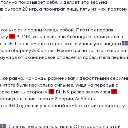
стоянно показывает себя, и делает это весьма
 сыграл 20 игр, а проиграл лишь пять из них, поэтому
.
сколько они равны между собой. Плотная первая
льзу
BLINK, хотя начинали Албанцы с проигрыша в
ета 1:5. После смены сторон включились уже лидеры
мывали оборону Албанцев. Несмотря на то, что те вышли
 раундов от скандинавов определил победителя первой
также равно. Команды разменивали дефолтными сериям
 в итоге были несколько сильнее, уйдя на перерыв с
осле смены сторон у
BLINK резко включился
 проигрыш в пистолетной серии, Албанцы
та 10:13 сделали уверенный комбэк и выиграли карту
Dignitas показали всю мощь CT стороны на этой