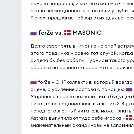
немало вопросов, и как показал матч — в
стала неожиданностью, но если углубитьс
Pickem предлагает обзор этих двух встре
forZe vs.
MASONIC
Долго заострять внимание на этой встре
этого поединка — ровно тот случай, когда
сидела бы без работы. Турниры такого у
абсолютно разного класса, что и произош
forZe — СНГ коллектив, который всегда
сцене, а усиление состава с помощью
Маренова вполне позволит им в будущем б
никогда не поднимались выше тир 3-4 даж
неподготовленный читатель может знать о
Astralis выкупила оттуда себе игрока —
знаменательным скандинавы не запомнил