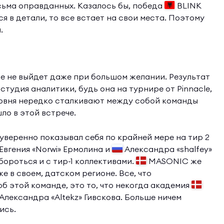
есьма оправданных. Казалось бы, победа
BLINK
я в детали, то все встает на свои места. Поэтому
ч.
че не выйдет даже при большом желании. Результат
 студия аналитики, будь она на турнире от Pinnacle,
ровня нередко сталкивают между собой команды
ло в этой встрече.
 уверенно показывал себя по крайней мере на тир 2
Евгения «Norwi» Ермолина и
Александра «shalfey»
ороться и с тир-1 коллективами.
MASONIC же
е в своем, датском регионе. Все, что
б этой команде, это то, что некогда академия
Александра «Altekz» Гивскова. Больше ничем
ись.