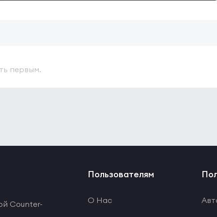
ть первым.
Пользователям
Пол
О Нас
Авт
ой Counter-