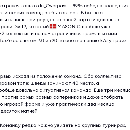
смотрелся только de_Overpass — 89% побед в последних
тив каких команд он был сыгран. В битве с
взять лишь три раунда на своей карте и довольно
ирали Dust2, который
MASONIC вообще уже
й коллектив и на нем ограничился тремя взятыми
forZe со счетом 2:0 и +20 по соотношению k/d у троих
ервых исходя из положения команд. Оба коллектива
ировом топе: шведы занимают 40 место, а
вообще довольно ситуативная команда. Еще три месяц
рах против самых разных соперников и даже отобрать
по игровой форме и уже практически два месяца
 десяток матчей.
 Команду редко можно увидеть на крупных турнирах,