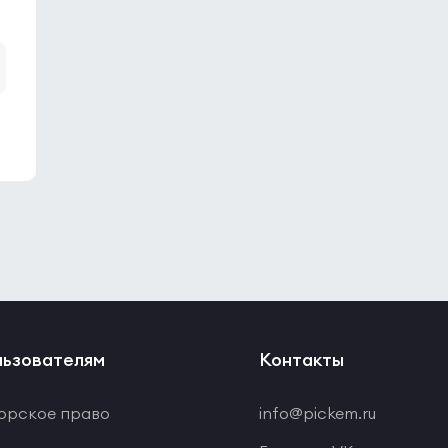
ьзователям
Контакты
орское право
info@pickem.ru