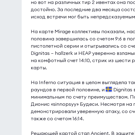
но вот на различных тир 2 ивентах она по
достойно. За последние два месяца состав
исход встречи мог быть непредсказуемым
На карте Mirage коллективы показали, на
половина завершилась со счетом 9:6 в по
пистолетной серии и отыгрывались со сч
Dignitas — hallzerk и HEAP уверенно взла
на комфотный счет 14:10, стрик из шести
карты.
На Inferno ситуация в целом выглядела 
раундов в первой половине, и
Dignitas
минимальным по счету преимуществом. П
Дионис «sinnopsyy» Будеси. Несмотря на
демонстрировали уверенную атаку, со сче
также со счетом 16:14.
Решающей картой стал Ancient. В защите