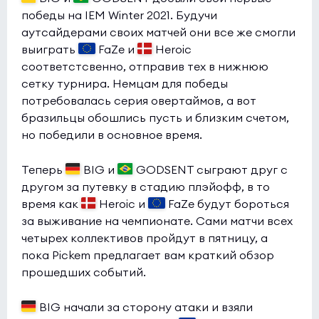
победы на IEM Winter 2021. Будучи
аутсайдерами своих матчей они все же смогли
выиграть
FaZe и
Heroic
соответстсвенно, отправив тех в нижнюю
сетку турнира. Немцам для победы
потребовалась серия овертаймов, а вот
бразильцы обошлись пусть и близким счетом,
но победили в основное время.
Теперь
BIG и
GODSENT сыграют друг с
другом за путевку в стадию плэйофф, в то
время как
Heroic и
FaZe будут бороться
за выживание на чемпионате. Сами матчи всех
четырех коллективов пройдут в пятницу, а
пока Pickem предлагает вам краткий обзор
прошедших событий.
BIG начали за сторону атаки и взяли