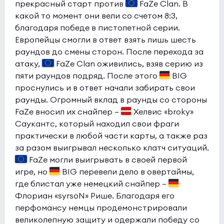
прекрасный старт против
FaZe Clan. В
какой то момент они вели со счетом 8:3,
благодаря победе в пистолетной серии.
Европейцы смогли в ответ взять лишь шесть
раундов до смены сторон. После перехода за
атаку,
FaZe Clan оживились, взяв серию из
пяти раундов подряд. После этого
BIG
проснулись и в ответ начали забирать свои
раунды. Огромный вклад в раунды со стороны
FaZe вносил их снайпер —
Хелвис «broky»
Саукантс, который находил свои фраги
практически в любой части карты, а также раз
за разом выигрывал несколько клатч ситуаций.
FaZe могли выигрывать в своей первой
игре, но
BIG перевели дело в овертаймы,
где блистал уже немецкий снайпер —
Флориан «syrsoN» Рише. Благодаря его
перфомансу немцы продемонстрировали
великолепную защиту и одержали победу со