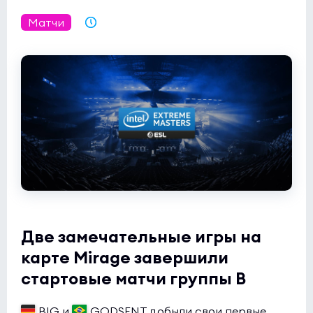
Butterfly
0:0
2
Матчи
02.12.2021 19:57
Rune Eaters
0
NODWIN Clutch Series 10
(bo3)
1win
0:0
2
INOX Division
1
Две замечательные игры на
карте Mirage завершили
стартовые матчи группы B
BIG и
GODSENT добыли свои первые