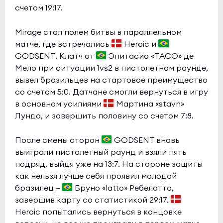
счетом 19:17.
Mirage стал полем битвы в параллельном
матче, где встречались
Heroic и
GODSENT. Клатч от
Эпитасио «TACO» де
Мело при ситуации 1vs2 в пистолетном раунде,
вывел бразильцев на стартовое преимущество
со счетом 5:0. Датчане смогли вернуться в игру
в основном усилиями
Мартина «stavn»
Лунда, и завершить половину со счетом 7:8.
После смены сторон
GODSENT вновь
выиграли пистолетный раунд и взяли пять
подряд, выйдя уже на 13:7. На стороне защиты
как нельзя лучше себя проявил молодой
бразилец —
Бруно «latto» Ребелатто,
завершив карту со статистикой 29:17.
Heroic попытались вернуться в концовке