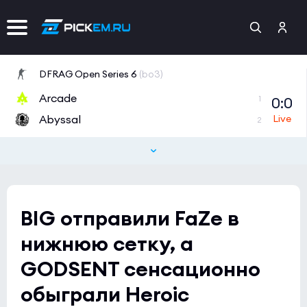
DFRAG Open Series 6
(bo3)
Arcade
0:0
1
Abyssal
2
Tipsport Open Cup 1
(bo3)
GamersLab
0:0
0
eSuba
2
BIG отправили FaZe в
Tipsport Open Cup 1
(bo3)
нижнюю сетку, а
NAVI Junior
0:0
2
GODSENT сенсационно
MAYBE
0
обыграли Heroic
CCT 2026 Europe Series 6
(bo3)