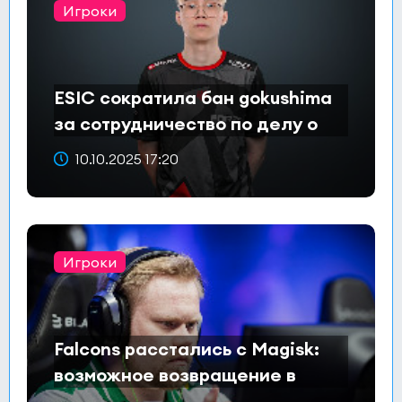
Игроки
ESIC сократила бан gokushima
за сотрудничество по делу о
договорных матчах
10.10.2025 17:20
Игроки
Falcons расстались с Magisk:
возможное возвращение в
Astralis?