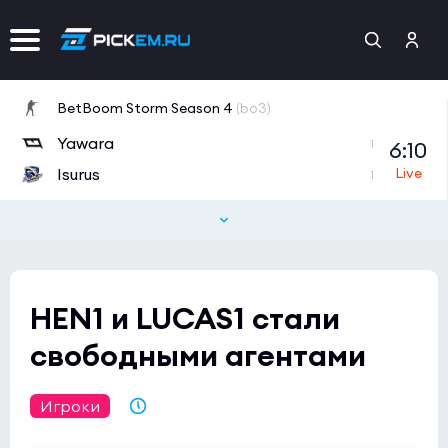
BetBoom Storm Season 4
(bo3)
Yawara
6:10
1
Isurus
1
CCT 2026 Europe Series 6
(bo3)
WW
0:0
0
ex-RUSTEC
1
HEN1 и LUCAS1 стали
свободными агентами
Игроки
14.12.2021 23:13