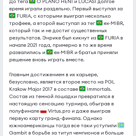
До тега
O PLANO HEN1 и LUCAS1 долгое
время играли раздельно. Первый выступал за
FURIA, с которыми выиграл несколько
трофеев, а второй выступал за тег
ex-MIBR,
который так и не достиг существенных
результатов. Энрике был кикнут из
FURIA в
начале 2021 года, примерно в то же время
развалились и
ex-MIBR и братья приняли
решение вновь играть вместе.
Главным достижением в их карьере,
безусловно, является второе место на PGL
Krakow Major 2017 в составе
Immortals.
Состав из темной лошадки превратился в
настоящую сенсацию турнира, обыграв в
полуфинале
Virtus.pro и даже выиграв
первую карту гранд-финала. Однако
южноамериканцы тогда все таки уступили
Gambit в борьбе за титул чемпионов и больше