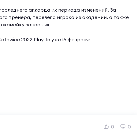
последнего аккорда их периода изменений. За
го тренера, перевела игрока из академии, а также
а скамейку запасных.
towice 2022 Play-In уже 15 февраля:
0
0