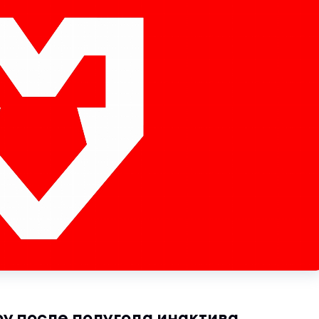
ру после полугода инактива