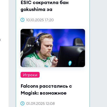
ESIC сократила бан
gokushima за
сотрудничество по делу о
10.10.2025 17:20
договорных матчах
л
Игроки
Falcons расстались с
Magisk: возможное
возвращение в Astralis?
01.09.2025 12:08