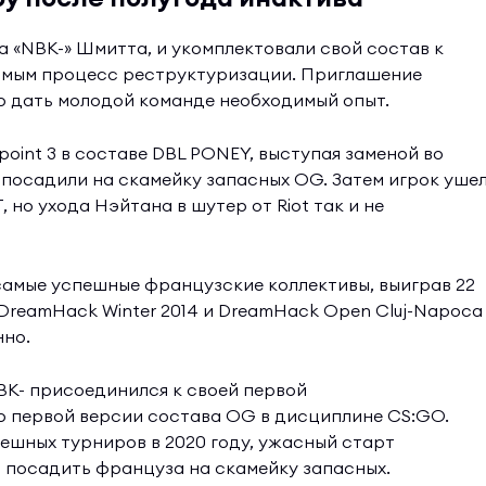
«NBK-» Шмитта, и укомплектовали свой состав к
самым процесс реструктуризации. Приглашение
 дать молодой команде необходимый опыт.
point 3 в составе DBL PONEY, выступая заменой во
 посадили на скамейку запасных OG. Затем игрок уше
 но ухода Нэйтана в шутер от Riot так и не
 самые успешные французские коллективы, выиграв 22
 DreamHack Winter 2014 и DreamHack Open Cluj-Napoca
нно.
 NBK- присоединился к своей первой
ю первой версии состава OG в дисциплине CS:GO.
ешных турниров в 2020 году, ужасный старт
 посадить француза на скамейку запасных.