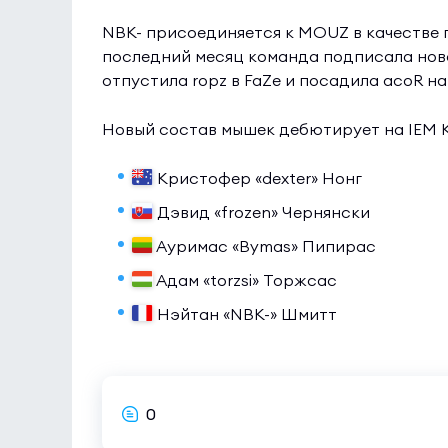
NBK- присоединяется к MOUZ в качестве 
последний месяц команда подписала ново
отпустила ropz в FaZe и посадила acoR н
Новый состав мышек дебютирует на IEM Ka
Кристофер «dexter» Нонг
Дэвид «frozen» Чернянски
Ауримас «Bymas» Пипирас
Адам «torzsi» Торжсас
Нэйтан «NBK-» Шмитт
0