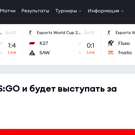
Матчи
Результаты
Турниры
Информация
orld Cup 2026 Open Qualifier
(bo3)
Esports World Cup 2026 Open Qualifier
(bo3)
K27
Fluxo
1:4
0:1
0
0
SAW
fnatic
0
0
:GO и будет выступать за