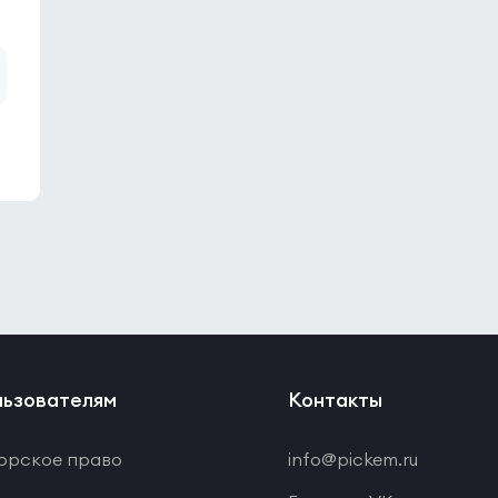
ьзователям
Контакты
орское право
info@pickem.ru