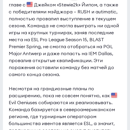
главе с
Джейком «Stewie2k» Йипом, а также
Giant Pandas
0:0
0
с победителями мэйджора — RUSH и autimatic,
Betclic
1
полностью провалил выступление в текущем
сезоне. Команда не смогла выиграть ни одной
Esports World Cup 2026 Open Qualifier
(bo3)
игры на крупных турнирах, заняв последние
HEROIC
0:0
1
места на ESL Pro League Season 15, BLAST
Premier Spring, не смогла отобраться на PGL
REM
0
Major Antwerp и даже попасть на IEM Dallas,
провалив открытые квалификации. Эти
DFRAG Open Series 6
(bo3)
поражения оставили команду без матчей до
Abyssal
9:5
0
самого конца сезона.
Arcade
0
Несмотря на грандиозные планы по
DFRAG Open Series 6
(bo3)
расширению, пока не совсем понятно, как
Evil Geniuses собираются их реализовывать.
FURY
8:6
0
Команда базируется в североамериканском
Mindfreak
0
регионе, где турнирным оператором
большинства ивентов является ESL, а значит,
Esports World Cup 2026 Open Qualifier
(bo3)