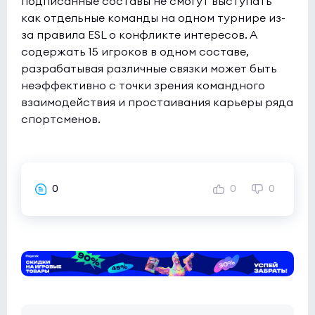
подписанные составы не смогут выступать
Inner Circle
4:0
1
как отдельные команды на одном турнире из-
NIO
за правила ESL о конфликте интересов. А
0
содержать 15 игроков в одном составе,
разрабатывая различные связки может быть
неэффективно с точки зрения командного
взаимодействия и простаивания карьеры ряда
спортсменов.
0
0
0