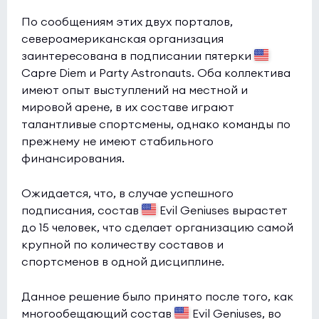
GenOne
11:1
0
По сообщениям этих двух порталов,
североамериканская организация
lafox
0
заинтересована в подписании пятерки
Esports World Cup 2026 Open Qualifier
(bo3)
Capre Diem и Party Astronauts. Оба коллектива
имеют опыт выступлений на местной и
INFINITE
0:0
1
мировой арене, в их составе играют
Aogiri
0
талантливые спортсмены, однако команды по
прежнему не имеют стабильного
Esports World Cup 2026 Open Qualifier
(bo3)
финансирования.
1win
8:4
0
Ожидается, что, в случае успешного
Citron
0
подписания, состав
Evil Geniuses вырастет
до 15 человек, что сделает организацию самой
Esports World Cup 2026 Open Qualifier
(bo3)
крупной по количеству составов и
BC.Game
7:6
0
спортсменов в одной дисциплине.
BASEMENT BOYS
0
Данное решение было принято после того, как
Esports World Cup 2026 Open Qualifier
(bo3)
многообещающий состав
Evil Geniuses, во