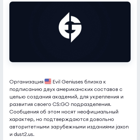
DENDELE
12:0
0
QueenConso
0
Esports World Cup 2026 Open Qualifier
(bo3)
Kreazion
0:0
0
ASTRAL
1
Esports World Cup 2026 Open Qualifier
(bo3)
SAW
10:7
0
Организация
Evil Geniuses близка к
EAC
0
подписанию двух американских составов с
целью создания академий, для укрепления и
Esports World Cup 2026 Open Qualifier
(bo3)
развития своего CS:GO подразделения.
Сообщения об этом носят неофициальный
HOTU
2:0
1
характер, но подтверждаются довольно
Galactik rebels
0
авторитетными зарубежными изданиями jaxon
и dust2.us.
Esports World Cup 2026 Open Qualifier
(bo3)