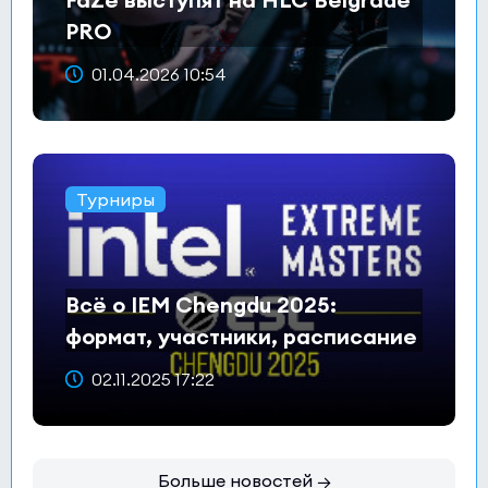
PRO
01.04.2026 10:54
Турниры
Всё о IEM Chengdu 2025:
формат, участники, расписание
и призовой фонд
02.11.2025 17:22
Больше новостей →