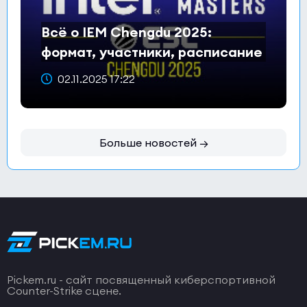
Всё о IEM Chengdu 2025:
формат, участники, расписание
и призовой фонд
02.11.2025 17:22
Больше новостей →
Pickem.ru - сайт посвященный киберспортивной
Counter-Strike сцене.