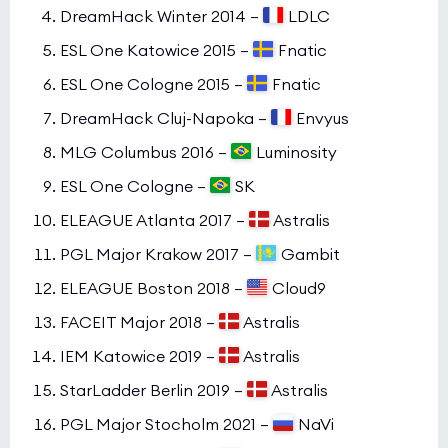
DreamHack Winter 2014 —
LDLC
ESL One Katowice 2015 —
Fnatic
ESL One Cologne 2015 —
Fnatic
DreamHack Cluj-Napoka —
Envyus
MLG Columbus 2016 —
Luminosity
ESL One Cologne —
SK
ELEAGUE Atlanta 2017 —
Astralis
PGL Major Krakow 2017 —
Gambit
ELEAGUE Boston 2018 —
Cloud9
FACEIT Major 2018 —
Astralis
IEM Katowice 2019 —
Astralis
StarLadder Berlin 2019 —
Astralis
PGL Major Stocholm 2021 —
NaVi