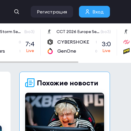
Регистрация
Вход
BetBoom Storm Season 4
(bo3)
CCT 2026 Europe Series 6
(bo3)
CYBERSHOKE
7:4
3:0
0
1
ars
GenOne
1
0
Похожие новости