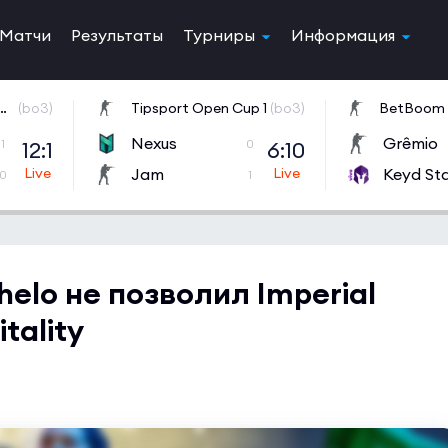
Матчи
Результаты
Турниры
Информация
orld Cup 2026 Open Qualifier
(bo3)
Tipsport Open Cup 1
(bo3)
Nexus
Grêmio
12:1
6:10
1
0
Jam
Keyd St
0
1
elo не позволил Imperial
tality