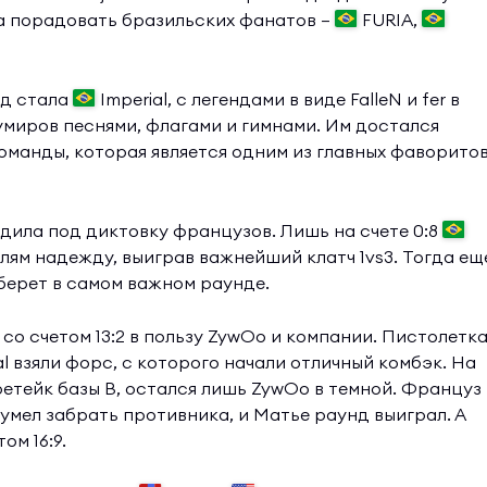
а порадовать бразильских фанатов —
FURIA,
нд стала
Imperial, с легендами в виде FalleN и fer в
умиров песнями, флагами и гимнами. Им достался
 команды, которая является одним из главных фаворито
дила под диктовку французов. Лишь на счете 0:8
лям надежду, выиграв важнейший клатч 1vs3. Тогда ещ
заберет в самом важном раунде.
со счетом 13:2 в пользу ZywOo и компании. Пистолетк
al взяли форс, с которого начали отличный комбэк. На
ретейк базы B, остался лишь ZywOo в темной. Француз
сумел забрать противника, и Матье раунд выиграл. А
ом 16:9.