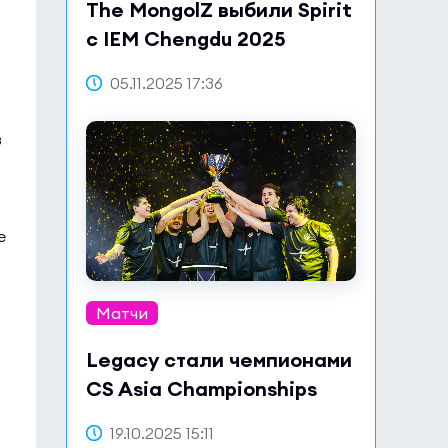
The MongolZ выбили Spirit
с IEM Chengdu 2025
05.11.2025 17:36
в
е
а
Матчи
Legacy стали чемпионами
CS Asia Championships
2025
19.10.2025 15:11