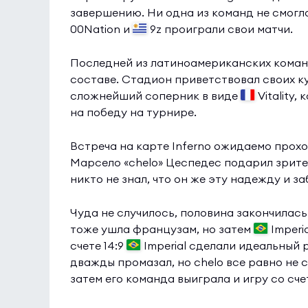
завершению. Ни одна из команд не смогл
00Nation и
9z проиграли свои матчи.
Последней из латиноамериканских кома
составе. Стадион приветствовал своих к
сложнейший соперник в виде
Vitality,
на победу на турнире.
Встреча на карте Inferno ожидаемо прохо
Марсело «chelo» Цеспедес подарил зрите
никто не знал, что он же эту надежду и 
Чуда не случилось, половина закончилась 
тоже ушла французам, но затем
Imperi
счете 14:9
Imperial сделали идеальный 
дважды промазал, но chelo все равно не 
затем его команда выиграла и игру со счет