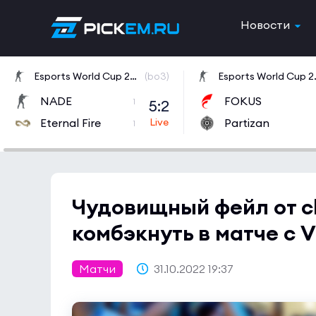
Новости
Esports World Cup 2026 Open Qualifier
(bo3)
Esports W
NADE
FOKUS
5:2
1
Eternal Fire
Partizan
1
Чудовищный фейл от ch
комбэкнуть в матче с Vi
Матчи
31.10.2022 19:37