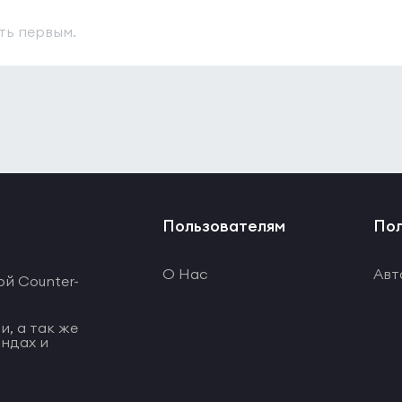
ть первым.
Пользователям
Пол
О Нас
Авт
ой Counter-
и, а так же
ндах и