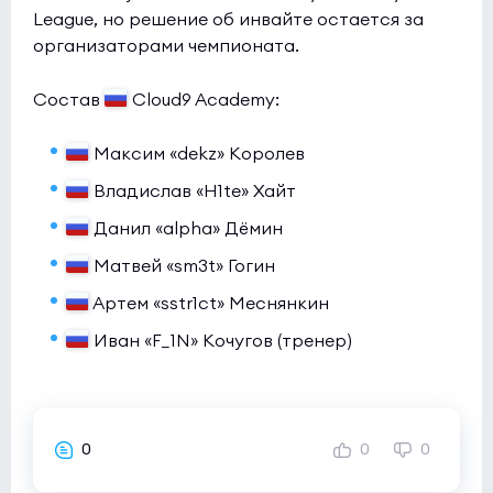
League, но решение об инвайте остается за
BC.Game
0:0
0
организаторами чемпионата.
BASEMENT BOYS
0
Состав
Cloud9 Academy:
Esports World Cup 2026 Open Qualifier
(bo3)
Giant Pandas
0:3
0
Максим «dekz» Королев
Betclic
0
Владислав «H1te» Хайт
Данил «alpha» Дёмин
Esports World Cup 2026 Open Qualifier
(bo3)
Матвей «sm3t» Гогин
HEROIC
0:0
0
REM
Артем «sstr1ct» Меснянкин
0
Иван «F_1N» Кочугов (тренер)
0
0
0