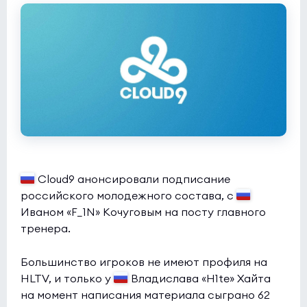
DUSTY
0:0
0
Fluxo
0
Esports World Cup 2026 Open Qualifier
(bo3)
DENDELE
0:0
0
QueenConso
0
Esports World Cup 2026 Open Qualifier
(bo3)
Kreazion
0:0
0
Cloud9 анонсировали подписание
ASTRAL
0
российского молодежного состава, с
Иваном «F_1N» Кочуговым на посту главного
Esports World Cup 2026 Open Qualifier
(bo3)
тренера.
SAW
1:1
0
Большинство игроков не имеют профиля на
EAC
0
HLTV, и только у
Владислава «H1te» Хайта
на момент написания материала сыграно 62
Esports World Cup 2026 Open Qualifier
(bo3)