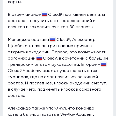
карты.
HOTU
0:0
0
В своем анонсе
Galactik rebels
Cloud9 поставили цель для
0
состава — получить опыт соревнований и
Esports World Cup 2026 Open Qualifier
(bo3)
ивентов и закрепиться в топ-30 планеты.
GenOne
0:0
0
Менеджер состава
Cloud9, Александр
lafox
0
Щербаков, назвал три главные причины
открытия академии. Первое, это возможности
Esports World Cup 2026 Open Qualifier
(bo3)
организации
Cloud9, в сочетании с большим
INFINITE
тренерским опытом руководства. Второе —
0:0
0
Cloud9 Academy сможет участвовать в тех
Aogiri
0
турнирах, где не смог появиться основной
состав. И последнее, игроки академии смогут,
Esports World Cup 2026 Open Qualifier
(bo3)
в случае чего, подменять игроков основного
1win
0:0
0
состава.
Citron
0
Александр также упомянул, что команда
Esports World Cup 2026 Open Qualifier
(bo3)
хотела бы участвовать в WePlay Academy